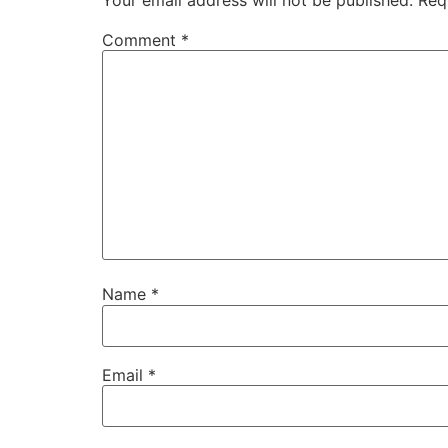
Comment
*
Name
*
Email
*