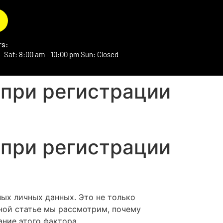
rs:
- Sat: 8:00 am - 10:00 pm Sun: Closed
 при регистрации
e Serve
Gallery
FAQs
Contact Us
 при регистрации
ых личных данных. Это не только
нной статье мы рассмотрим, почему
ние этого фактора.