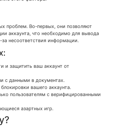
х проблем. Во-первых, они позволяют
ции аккаунта, что необходимо для вывода
з-за несоответствия информации.
х:
и и защитить ваш аккаунт от
и с данными в документах.
блокировки вашего аккаунта.
лько пользователям с верифицированными
ющиеся азартных игр.
у?