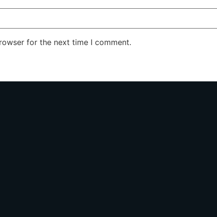
rowser for the next time I comment.