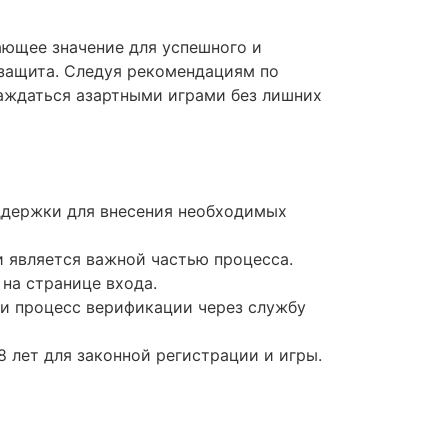
ающее значение для успешного и
 защита. Следуя рекомендациям по
аждаться азартными играми без лишних
ддержки для внесения необходимых
 является важной частью процесса.
на странице входа.
и процесс верификации через службу
 лет для законной регистрации и игры.