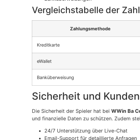
Vergleichstabelle der Za
Zahlungsmethode
Kreditkarte
eWallet
Banküberweisung
Sicherheit und Kunde
Die Sicherheit der Spieler hat bei
WWin Ba 
und finanzielle Daten zu schützen. Zudem s
24/7 Unterstützung über Live-Chat
Email-Support für detaillierte Anfragen