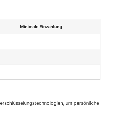
Minimale Einzahlung
Verschlüsselungstechnologien, um persönliche