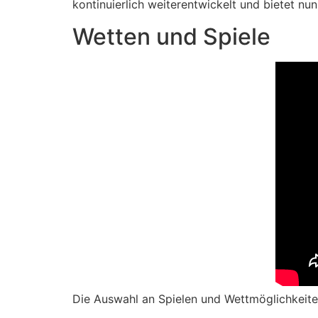
kontinuierlich weiterentwickelt und bietet nu
Wetten und Spiele
Die Auswahl an Spielen und Wettmöglichkeit