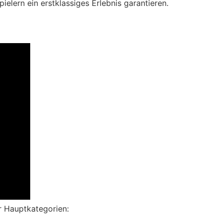
elern ein erstklassiges Erlebnis garantieren.
er Hauptkategorien: