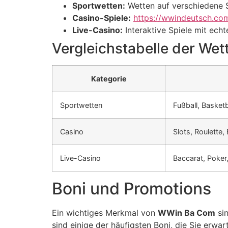
Sportwetten:
Wetten auf verschiedene S
Casino-Spiele:
https://wwindeutsch.co
Live-Casino:
Interaktive Spiele mit echt
Vergleichstabelle der Wet
Kategorie
Sportwetten
Fußball, Basketb
Casino
Slots, Roulette,
Live-Casino
Baccarat, Poker,
Boni und Promotions
Ein wichtiges Merkmal von
WWin Ba Com
sin
sind einige der häufigsten Boni, die Sie erwa