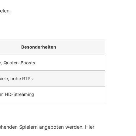
elen.
Besonderheiten
n, Quoten-Boosts
iele, hohe RTPs
er, HD-Streaming
tehenden Spielern angeboten werden. Hier