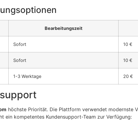
hlungsoptionen
Bearbeitungszeit
Sofort
10 €
Sofort
10 €
1-3 Werktage
20 €
nsupport
Com
höchste Priorität. Die Plattform verwendet modernste 
teht ein kompetentes Kundensupport-Team zur Verfügung: