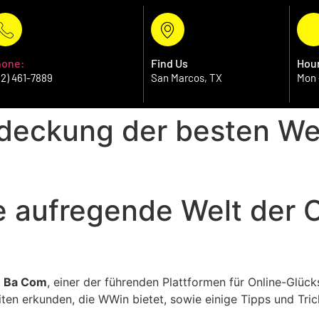
hone:
Find Us
Hou
12) 461-7889
San Marcos, TX
Mon 
eckung der besten We
Home
About Us
Our Services
Areas W
 aufregende Welt der O
 Ba Com
, einer der führenden Plattformen für Online-Glück
en erkunden, die WWin bietet, sowie einige Tipps und Tric