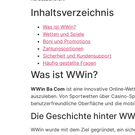
Inhaltsverzeichnis
Was ist WWin?
Wetten und Spiele
Boni und Promotions
Zahlungsoptionen
Sicherheit und Kundensupport
Häufig gestellte Fragen
Was ist WWin?
WWin Ba Com
ist eine innovative Online-Wett
auszuleben. Von Sportwetten über Casino-Spi
benutzerfreundliche Oberfläche und die mobi
Die Geschichte hinter WW
WWin wurde mit dem Ziel gegründet, ein siche