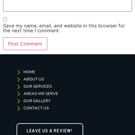
Save my name, email, and website in this browser for
the next time I comment.
HOME
ABOUT US
OUR SERVICES
AREAS WE SERVE
OUR GALLERY
CONTACT US
LEAVE US A REVIEW!