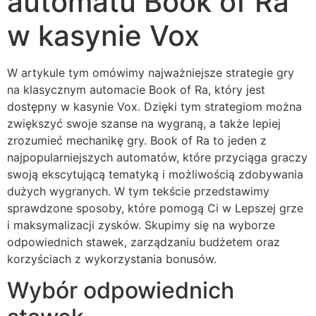
automatu Book of Ra
w kasynie Vox
W artykule tym omówimy najważniejsze strategie gry
na klasycznym automacie Book of Ra, który jest
dostępny w kasynie Vox. Dzięki tym strategiom można
zwiększyć swoje szanse na wygraną, a także lepiej
zrozumieć mechanikę gry. Book of Ra to jeden z
najpopularniejszych automatów, które przyciąga graczy
swoją ekscytującą tematyką i możliwością zdobywania
dużych wygranych. W tym tekście przedstawimy
sprawdzone sposoby, które pomogą Ci w Lepszej grze
i maksymalizacji zysków. Skupimy się na wyborze
odpowiednich stawek, zarządzaniu budżetem oraz
korzyściach z wykorzystania bonusów.
Wybór odpowiednich