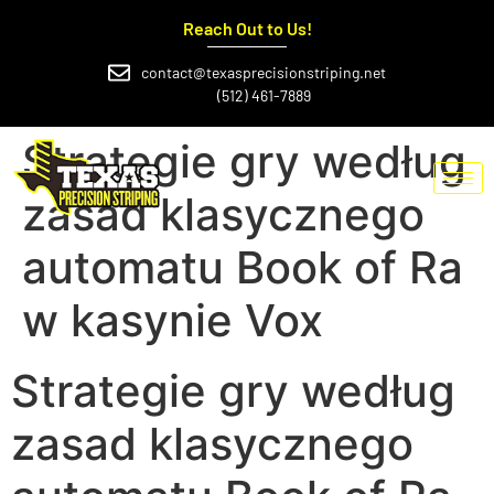
Reach Out to Us!
contact@texasprecisionstriping.net
(512) 461-7889
Strategie gry według
zasad klasycznego
automatu Book of Ra
w kasynie Vox
Strategie gry według
zasad klasycznego