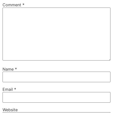
Comment
*
Name
*
Email
*
Website