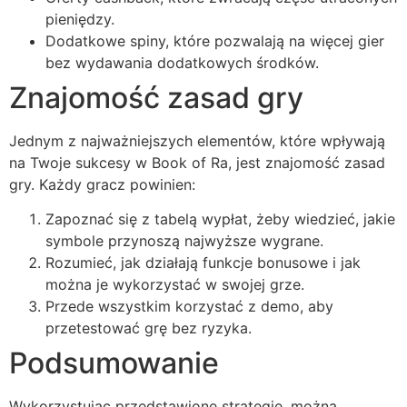
pieniędzy.
Dodatkowe spiny, które pozwalają na więcej gier
bez wydawania dodatkowych środków.
Znajomość zasad gry
Jednym z najważniejszych elementów, które wpływają
na Twoje sukcesy w Book of Ra, jest znajomość zasad
gry. Każdy gracz powinien:
Zapoznać się z tabelą wypłat, żeby wiedzieć, jakie
symbole przynoszą najwyższe wygrane.
Rozumieć, jak działają funkcje bonusowe i jak
można je wykorzystać w swojej grze.
Przede wszystkim korzystać z demo, aby
przetestować grę bez ryzyka.
Podsumowanie
Wykorzystując przedstawione strategie, można