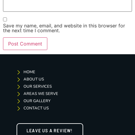
Save my name, email, and website in this browser for
the next time I comment.
HOME
ABOUT US
OUR SERVICES
AREAS WE SERVE
OUR GALLERY
CONTACT US
LEAVE US A REVIEW!