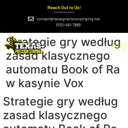
Reach Out to Us!
contact@texasprecisionstriping.net
(512) 461-7889
Strategie gry według
zasad klasycznego
automatu Book of Ra
w kasynie Vox
Strategie gry według
zasad klasycznego