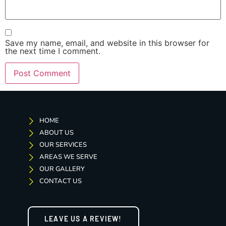
Save my name, email, and website in this browser for
the next time I comment.
HOME
ABOUT US
OUR SERVICES
AREAS WE SERVE
OUR GALLERY
CONTACT US
LEAVE US A REVIEW!