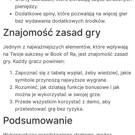
pieniędzy.
Dodatkowe spiny, które pozwalają na więcej gier
bez wydawania dodatkowych środków.
Znajomość zasad gry
Jednym z najważniejszych elementów, które wpływają
na Twoje sukcesy w Book of Ra, jest znajomość zasad
gry. Każdy gracz powinien:
Zapoznać się z tabelą wypłat, żeby wiedzieć, jakie
symbole przynoszą najwyższe wygrane.
Rozumieć, jak działają funkcje bonusowe i jak
można je wykorzystać w swojej grze.
Przede wszystkim korzystać z demo, aby
przetestować grę bez ryzyka.
Podsumowanie
Wykorzystując przedstawione strategie, można