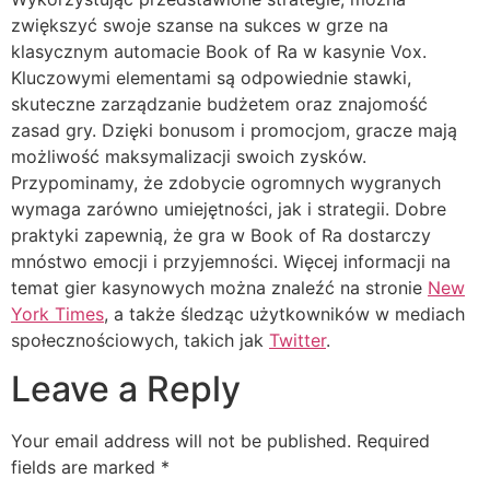
zwiększyć swoje szanse na sukces w grze na
klasycznym automacie Book of Ra w kasynie Vox.
Kluczowymi elementami są odpowiednie stawki,
skuteczne zarządzanie budżetem oraz znajomość
zasad gry. Dzięki bonusom i promocjom, gracze mają
możliwość maksymalizacji swoich zysków.
Przypominamy, że zdobycie ogromnych wygranych
wymaga zarówno umiejętności, jak i strategii. Dobre
praktyki zapewnią, że gra w Book of Ra dostarczy
mnóstwo emocji i przyjemności. Więcej informacji na
temat gier kasynowych można znaleźć na stronie
New
York Times
, a także śledząc użytkowników w mediach
społecznościowych, takich jak
Twitter
.
Leave a Reply
Your email address will not be published.
Required
fields are marked
*