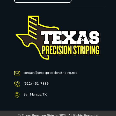
contact@texasprecisionstriping.net
(512) 461-7889
San Marcos, TX
© Texas Precision Striping 2024, All Rights Reserved