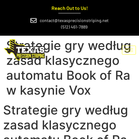
Reach Out to Us!
contact@texasprecisionstriping.net
(512) 461-7889
Strategie gry według
zasad klasycznego
automatu Book of Ra
w kasynie Vox
Strategie gry według
zasad klasycznego