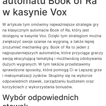
automatu Book of Ra
w kasynie Vox
W artykule tym omówimy najważniejsze strategie gry
na klasycznym automacie Book of Ra, który jest
dostępny w kasynie Vox. Dzięki tym strategiom można
zwiększyć swoje szanse na wygraną, a także lepiej
zrozumieć mechanikę gry. Book of Ra to jeden z
najpopularniejszych automatów, które przyciąga graczy
swoją ekscytującą tematyką i możliwością zdobywania
dużych wygranych. W tym tekście przedstawimy
sprawdzone sposoby, które pomogą Ci w Lepszej grze
i maksymalizacji zysków. Skupimy się na wyborze
odpowiednich stawek, zarządzaniu budżetem oraz
korzyściach z wykorzystania bonusów.
Wybór odpowiednich