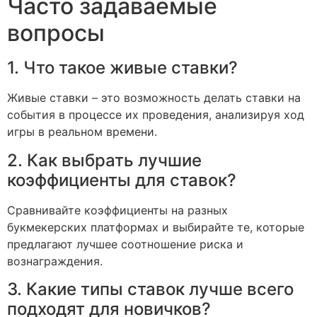
Часто задаваемые
вопросы
1. Что такое живые ставки?
Живые ставки – это возможность делать ставки на
события в процессе их проведения, анализируя ход
игры в реальном времени.
2. Как выбрать лучшие
коэффициенты для ставок?
Сравнивайте коэффициенты на разных
букмекерских платформах и выбирайте те, которые
предлагают лучшее соотношение риска и
вознаграждения.
3. Какие типы ставок лучше всего
подходят для новичков?