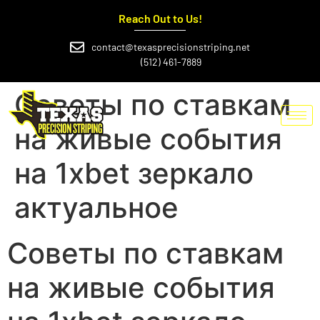
Reach Out to Us!
contact@texasprecisionstriping.net
(512) 461-7889
Советы по ставкам
на живые события
на 1xbet зеркало
актуальное
Советы по ставкам
на живые события