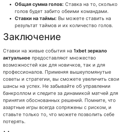
Общая сумма голов:
Ставка на то, сколько
голов будет забито обеими командами.
Ставки на таймы:
Вы можете ставить на
результат таймов и их количество голов.
Заключение
Ставки на живые события на
1xbet зеркало
актуальное
предоставляют множество
возможностей как для новичков, так и для
профессионалов. Применяя вышеупомянутые
советы и стратегии, вы сможете увеличить свои
шансы на успех. Не забывайте об управлении
банкроллом и следите за динамикой матчей для
принятия обоснованных решений. Помните, что
азартные игры всегда сопряжены с риском, и
ставьте только то, что можете позволить себе
потерять.