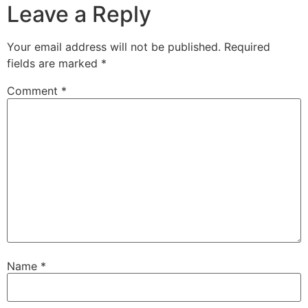
Leave a Reply
Your email address will not be published.
Required
fields are marked
*
Comment
*
Name
*