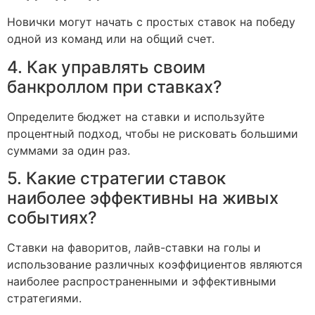
Новички могут начать с простых ставок на победу
одной из команд или на общий счет.
4. Как управлять своим
банкроллом при ставках?
Определите бюджет на ставки и используйте
процентный подход, чтобы не рисковать большими
суммами за один раз.
5. Какие стратегии ставок
наиболее эффективны на живых
событиях?
Ставки на фаворитов, лайв-ставки на голы и
использование различных коэффициентов являются
наиболее распространенными и эффективными
стратегиями.