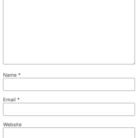
Name
*
Email
*
Website