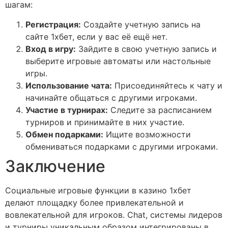
шагам:
Регистрация:
Создайте учетную запись на
сайте 1хбет, если у вас её ещё нет.
Вход в игру:
Зайдите в свою учетную запись и
выберите игровые автоматы или настольные
игры.
Использование чата:
Присоединяйтесь к чату и
начинайте общаться с другими игроками.
Участие в турнирах:
Следите за расписанием
турниров и принимайте в них участие.
Обмен подарками:
Ищите возможности
обмениваться подарками с другими игроками.
Заключение
Социальные игровые функции в казино 1хбет
делают площадку более привлекательной и
вовлекательной для игроков. Chat, системы лидеров
и турниры уникальным образом интегрированы в