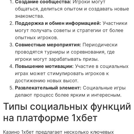
Создание сообщества:
Игроки могут
общаться, делиться опытом и создавать новые
знакомства.
Поддержка и обмен информацией:
Участники
могут получать советы и стратегии от более
опытных игроков.
Совместные мероприятия:
Периодически
проводятся турниры и соревнования, где
игроки могут зарабатывать призы.
Повышение мотивации:
Участие в социальных
играх может стимулировать игроков к
достижению новых высот.
Развлекательный элемент:
Социальные игры
делают процесс более ярким и интересным.
Типы социальных функций
на платформе 1хбет
Казино 1хбет предлагает несколько ключевых