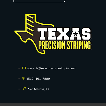
contact@texasprecisionstriping.net
(512) 461-7889
San Marcos, TX