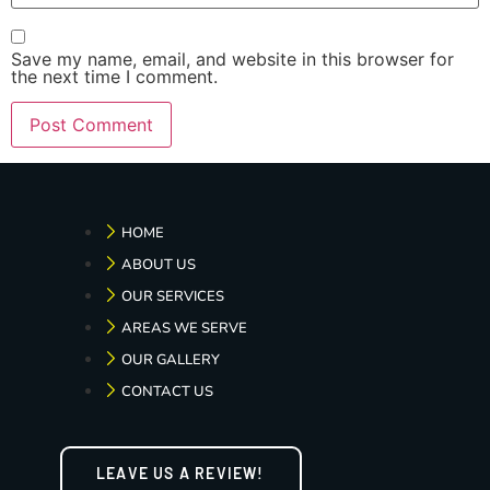
Save my name, email, and website in this browser for
the next time I comment.
HOME
ABOUT US
OUR SERVICES
AREAS WE SERVE
OUR GALLERY
CONTACT US
LEAVE US A REVIEW!