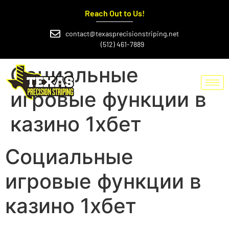
Reach Out to Us!
contact@texasprecisionstriping.net
(512) 461-7889
Социальные
игровые функции в
казино 1хбет
Социальные
игровые функции в
казино 1хбет