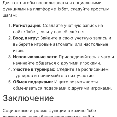
Для того чтобы воспользоваться социальными
функциями на платформе 1хбет, следуйте простым
шагам:
Регистрация:
Создайте учетную запись на
сайте 1хбет, если у вас её ещё нет.
Вход в игру:
Зайдите в свою учетную запись и
выберите игровые автоматы или настольные
игры.
Использование чата:
Присоединяйтесь к чату и
начинайте общаться с другими игроками.
Участие в турнирах:
Следите за расписанием
турниров и принимайте в них участие.
Обмен подарками:
Ищите возможности
обмениваться подарками с другими игроками.
Заключение
Социальные игровые функции в казино 1хбет
делают площадку более привлекательной и