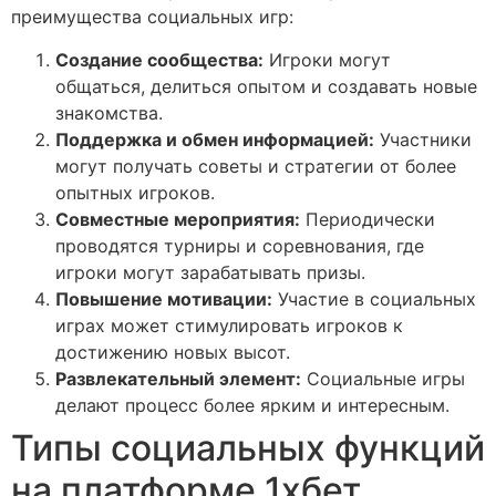
преимущества социальных игр:
Создание сообщества:
Игроки могут
общаться, делиться опытом и создавать новые
знакомства.
Поддержка и обмен информацией:
Участники
могут получать советы и стратегии от более
опытных игроков.
Совместные мероприятия:
Периодически
проводятся турниры и соревнования, где
игроки могут зарабатывать призы.
Повышение мотивации:
Участие в социальных
играх может стимулировать игроков к
достижению новых высот.
Развлекательный элемент:
Социальные игры
делают процесс более ярким и интересным.
Типы социальных функций
на платформе 1хбет