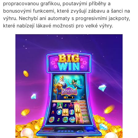
propracovanou grafikou, poutavými příběhy a
bonusovými funkcemi, které zvyšují zábavu a šanci na
výhru. Nechybí ani automaty s progresivními jackpoty,
které nabízejí lákavé možnosti pro velké výhry.