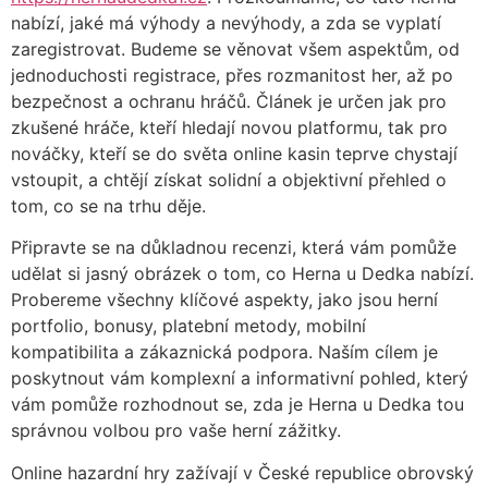
nabízí, jaké má výhody a nevýhody, a zda se vyplatí
zaregistrovat. Budeme se věnovat všem aspektům, od
jednoduchosti registrace, přes rozmanitost her, až po
bezpečnost a ochranu hráčů. Článek je určen jak pro
zkušené hráče, kteří hledají novou platformu, tak pro
nováčky, kteří se do světa online kasin teprve chystají
vstoupit, a chtějí získat solidní a objektivní přehled o
tom, co se na trhu děje.
Připravte se na důkladnou recenzi, která vám pomůže
udělat si jasný obrázek o tom, co Herna u Dedka nabízí.
Probereme všechny klíčové aspekty, jako jsou herní
portfolio, bonusy, platební metody, mobilní
kompatibilita a zákaznická podpora. Naším cílem je
poskytnout vám komplexní a informativní pohled, který
vám pomůže rozhodnout se, zda je Herna u Dedka tou
správnou volbou pro vaše herní zážitky.
Online hazardní hry zažívají v České republice obrovský