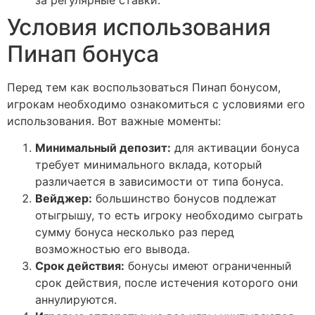
Условия использования
Пинап бонуса
Перед тем как воспользоваться Пинап бонусом,
игрокам необходимо ознакомиться с условиями его
использования. Вот важные моменты:
Минимальный депозит:
для активации бонуса
требует минимального вклада, который
различается в зависимости от типа бонуса.
Вейджер:
большинство бонусов подлежат
отыгрышу, то есть игроку необходимо сыграть
сумму бонуса несколько раз перед
возможностью его вывода.
Срок действия:
бонусы имеют ограниченный
срок действия, после истечения которого они
аннулируются.