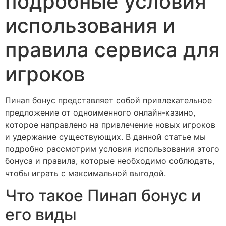
подробные условия
использования и
правила сервиса для
игроков
Пинап бонус представляет собой привлекательное
предложение от одноименного онлайн-казино,
которое направлено на привлечение новых игроков
и удержание существующих. В данной статье мы
подробно рассмотрим условия использования этого
бонуса и правила, которые необходимо соблюдать,
чтобы играть с максимальной выгодой.
Что такое Пинап бонус и
его виды