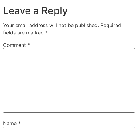
Leave a Reply
Your email address will not be published.
Required
fields are marked
*
Comment
*
Name
*