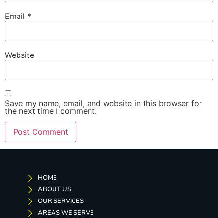
Email
*
Website
Save my name, email, and website in this browser for
the next time I comment.
HOME
ABOUT US
OUR SERVICES
AREAS WE SERVE