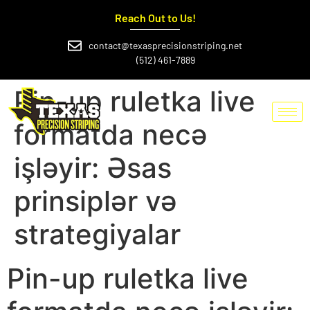
Reach Out to Us!
contact@texasprecisionstriping.net
(512) 461-7889
Pin-up ruletka live
formatda necə
işləyir: Əsas
prinsiplər və
strategiyalar
Pin-up ruletka live