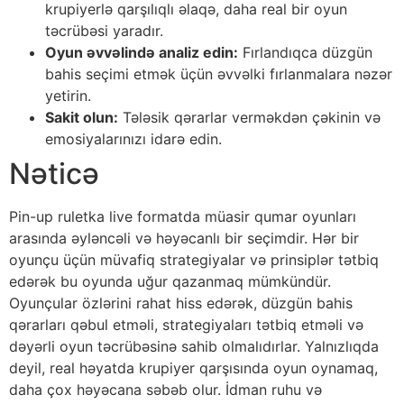
krupiyerlə qarşılıqlı əlaqə, daha real bir oyun
təcrübəsi yaradır.
Oyun əvvəlində analiz edin:
Fırlandıqca düzgün
bahis seçimi etmək üçün əvvəlki fırlanmalara nəzər
yetirin.
Sakit olun:
Tələsik qərarlar verməkdən çəkinin və
emosiyalarınızı idarə edin.
Nəticə
Pin-up ruletka live formatda müasir qumar oyunları
arasında əyləncəli və həyəcanlı bir seçimdir. Hər bir
oyunçu üçün müvafiq strategiyalar və prinsiplər tətbiq
edərək bu oyunda uğur qazanmaq mümkündür.
Oyunçular özlərini rahat hiss edərək, düzgün bahis
qərarları qəbul etməli, strategiyaları tətbiq etməli və
dəyərli oyun təcrübəsinə sahib olmalıdırlar. Yalnızlıqda
deyil, real həyatda krupiyer qarşısında oyun oynamaq,
daha çox həyəcana səbəb olur. İdman ruhu və