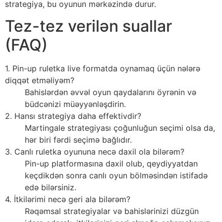
strategiya, bu oyunun mərkəzində durur.
Tez-tez verilən suallar
(FAQ)
1. Pin-up ruletka live formatda oynamaq üçün nələrə
diqqət etməliyəm?
Bahislərdən əvvəl oyun qaydalarını öyrənin və
büdcənizi müəyyənləşdirin.
2. Hansı strategiya daha effektivdir?
Martingale strategiyası çoğunluğun seçimi olsa da,
hər biri fərdi seçimə bağlıdır.
3. Canlı ruletka oyununa necə daxil ola bilərəm?
Pin-up platformasına daxil olub, qeydiyyatdan
keçdikdən sonra canlı oyun bölməsindən istifadə
edə bilərsiniz.
4. İtkilərimi necə geri ala bilərəm?
Rəqəmsal strategiyalar və bahislərinizi düzgün