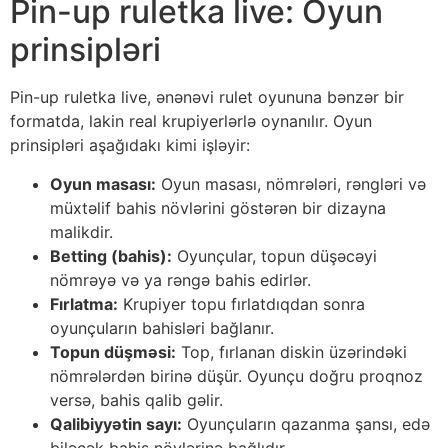
Pin-up ruletka live: Oyun
prinsipləri
Pin-up ruletka live, ənənəvi rulet oyununa bənzər bir
formatda, lakin real krupiyerlərlə oynanılır. Oyun
prinsipləri aşağıdakı kimi işləyir:
Oyun masası:
Oyun masası, nömrələri, rəngləri və
müxtəlif bahis növlərini göstərən bir dizayna
malikdir.
Betting (bahis):
Oyunçular, topun düşəcəyi
nömrəyə və ya rəngə bahis edirlər.
Fırlatma:
Krupiyer topu fırlatdıqdan sonra
oyunçuların bahisləri bağlanır.
Topun düşməsi:
Top, fırlanan diskin üzərindəki
nömrələrdən birinə düşür. Oyunçu doğru proqnoz
versə, bahis qalib gəlir.
Qalibiyyətin sayı:
Oyunçuların qazanma şansı, edə
biləcək bahis növlərinə bağlıdır.