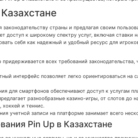
в Казахстане
уя законодательству страны и предлагая своим пользо
ет доступ к широкому спектру услуг, включая ставки н
овать себя как надежный и удобный ресурс для игрок
Up придерживается всех требований законодательства, 
ный интерфейс позволяет легко ориентироваться на са
ия для смартфонов обеспечивают доступ к услугам пл
предлагает разнообразные казино-игры, от слотов до н
 хоккей и теннис.
ния учетной записи на платформе занимает всего неск
ания Pin Up в Казахстане