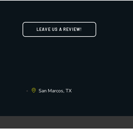
LEAVE US A REVIEW!
San Marcos, TX