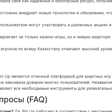
ала себя как надежный и безопасный ресурс, получи
остоянно внедряет новые технологии и обновления, чт
пользователи могут участвовать в различных акциях и
длагает не только казино-игры, но и живую азартную 
игроков по всему Казахстану отмечают высокий урове
in Up является отличной платформой для азартных игр 
а завоевала доверие многих пользователей. Независимо
тавляет все необходимые инструменты для увлекательн
просы (FAQ)
хстане?
Да, Pin Up работает в соответствии с местным