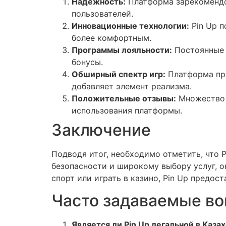
Надежность:
Платформа зарекомендов
пользователей.
Инновационные технологии:
Pin Up п
более комфортным.
Программы лояльности:
Постоянные 
бонусы.
Обширный спектр игр:
Платформа пре
добавляет элемент реализма.
Положительные отзывы:
Множество 
использования платформы.
Заключение
Подводя итог, необходимо отметить, что P
безопасности и широкому выбору услуг, он
спорт или играть в казино, Pin Up предос
Часто задаваемые во
Является ли Pin Up легальной в Каза