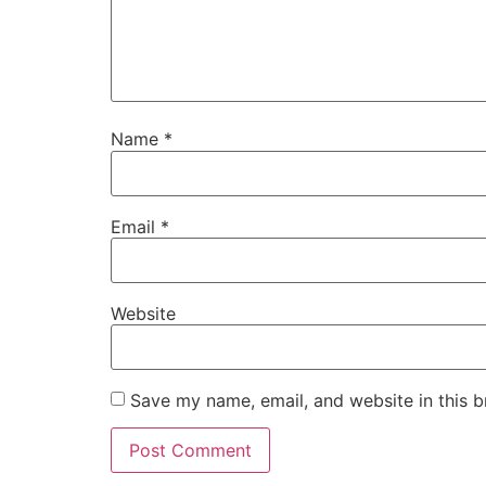
Name
*
Email
*
Website
Save my name, email, and website in this b