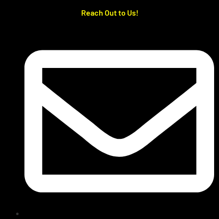
Reach Out to Us!