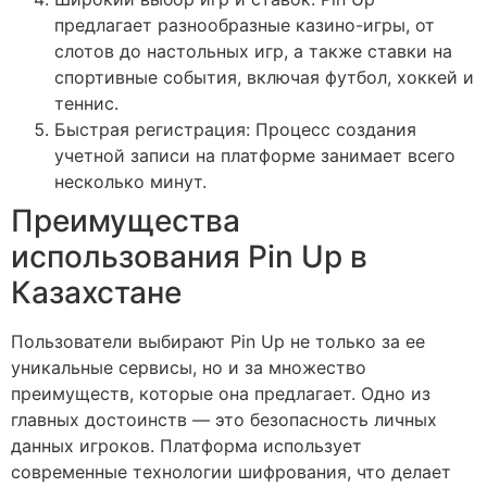
предлагает разнообразные казино-игры, от
слотов до настольных игр, а также ставки на
спортивные события, включая футбол, хоккей и
теннис.
Быстрая регистрация: Процесс создания
учетной записи на платформе занимает всего
несколько минут.
Преимущества
использования Pin Up в
Казахстане
Пользователи выбирают Pin Up не только за ее
уникальные сервисы, но и за множество
преимуществ, которые она предлагает. Одно из
главных достоинств — это безопасность личных
данных игроков. Платформа использует
современные технологии шифрования, что делает