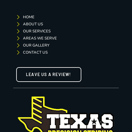
HOME
ABOUT US
OUR SERVICES
AREAS WE SERVE
OUR GALLERY
CONTACT US
LEAVE US A REVIEW!