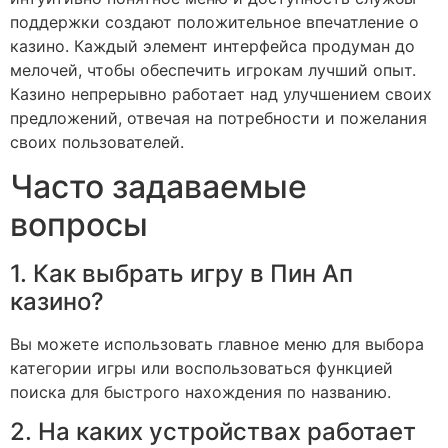
поддержки создают положительное впечатление о
казино. Каждый элемент интерфейса продуман до
мелочей, чтобы обеспечить игрокам лучший опыт.
Казино непрерывно работает над улучшением своих
предложений, отвечая на потребности и пожелания
своих пользователей.
Часто задаваемые
вопросы
1. Как выбрать игру в Пин Ап
казино?
Вы можете использовать главное меню для выбора
категории игры или воспользоваться функцией
поиска для быстрого нахождения по названию.
2. На каких устройствах работает