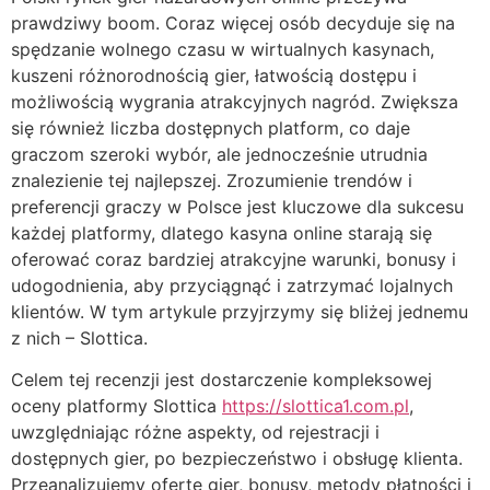
prawdziwy boom. Coraz więcej osób decyduje się na
spędzanie wolnego czasu w wirtualnych kasynach,
kuszeni różnorodnością gier, łatwością dostępu i
możliwością wygrania atrakcyjnych nagród. Zwiększa
się również liczba dostępnych platform, co daje
graczom szeroki wybór, ale jednocześnie utrudnia
znalezienie tej najlepszej. Zrozumienie trendów i
preferencji graczy w Polsce jest kluczowe dla sukcesu
każdej platformy, dlatego kasyna online starają się
oferować coraz bardziej atrakcyjne warunki, bonusy i
udogodnienia, aby przyciągnąć i zatrzymać lojalnych
klientów. W tym artykule przyjrzymy się bliżej jednemu
z nich – Slottica.
Celem tej recenzji jest dostarczenie kompleksowej
oceny platformy Slottica
https://slottica1.com.pl
,
uwzględniając różne aspekty, od rejestracji i
dostępnych gier, po bezpieczeństwo i obsługę klienta.
Przeanalizujemy ofertę gier, bonusy, metody płatności i