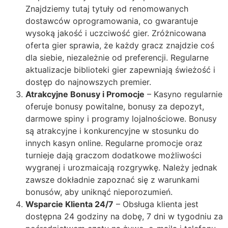
Znajdziemy tutaj tytuły od renomowanych
dostawców oprogramowania, co gwarantuje
wysoką jakość i uczciwość gier. Zróżnicowana
oferta gier sprawia, że każdy gracz znajdzie coś
dla siebie, niezależnie od preferencji. Regularne
aktualizacje biblioteki gier zapewniają świeżość i
dostęp do najnowszych premier.
Atrakcyjne Bonusy i Promocje
– Kasyno regularnie
oferuje bonusy powitalne, bonusy za depozyt,
darmowe spiny i programy lojalnościowe. Bonusy
są atrakcyjne i konkurencyjne w stosunku do
innych kasyn online. Regularne promocje oraz
turnieje dają graczom dodatkowe możliwości
wygranej i urozmaicają rozgrywkę. Należy jednak
zawsze dokładnie zapoznać się z warunkami
bonusów, aby uniknąć nieporozumień.
Wsparcie Klienta 24/7
– Obsługa klienta jest
dostępna 24 godziny na dobę, 7 dni w tygodniu za