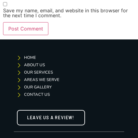
Save my name, email, and website in this browser for
the next time I comment.
HOME
ABOUT US
OUR SERVICES
AREAS WE SERVE
OUR GALLERY
CONTACT US
LEAVE US A REVIEW!