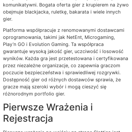
komunikatywni. Bogata oferta gier z krupierem na żywo
obejmuje blackjacka, ruletkę, bakarata i wiele innych
gier.
Platforma współpracuje z renomowanymi dostawcami
oprogramowania, takimi jak NetEnt, Microgaming,
Play’n GO i Evolution Gaming. Ta współpraca
gwarantuje wysoką jakość gier, uczciwość i losowość
wyników. Każda gra jest przetestowana i certyfikowana
przez niezależne organizacje, co zapewnia graczom
poczucie bezpieczeństwa i sprawiedliwej rozgrywki.
Dostępność gier od różnych dostawców sprawia, że
gracze mają szeroki wybór i mogą cieszyć się
różnorodnym portfolio gier.
Pierwsze Wrażenia i
Rejestracja