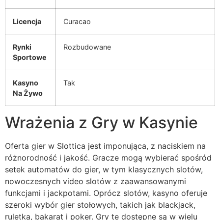
Licencja
Curacao
Rynki
Rozbudowane
Sportowe
Kasyno
Tak
Na Żywo
Wrażenia z Gry w Kasynie
Oferta gier w Slottica jest imponująca, z naciskiem na
różnorodność i jakość. Gracze mogą wybierać spośród
setek automatów do gier, w tym klasycznych slotów,
nowoczesnych video slotów z zaawansowanymi
funkcjami i jackpotami. Oprócz slotów, kasyno oferuje
szeroki wybór gier stołowych, takich jak blackjack,
ruletka, bakarat i poker. Gry te dostępne są w wielu