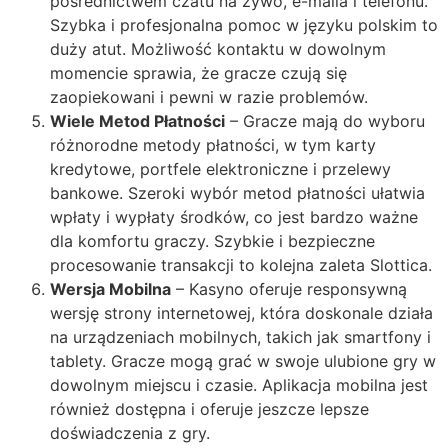
pośrednictwem czatu na żywo, e-maila i telefonu.
Szybka i profesjonalna pomoc w języku polskim to
duży atut. Możliwość kontaktu w dowolnym
momencie sprawia, że gracze czują się
zaopiekowani i pewni w razie problemów.
Wiele Metod Płatności
– Gracze mają do wyboru
różnorodne metody płatności, w tym karty
kredytowe, portfele elektroniczne i przelewy
bankowe. Szeroki wybór metod płatności ułatwia
wpłaty i wypłaty środków, co jest bardzo ważne
dla komfortu graczy. Szybkie i bezpieczne
procesowanie transakcji to kolejna zaleta Slottica.
Wersja Mobilna
– Kasyno oferuje responsywną
wersję strony internetowej, która doskonale działa
na urządzeniach mobilnych, takich jak smartfony i
tablety. Gracze mogą grać w swoje ulubione gry w
dowolnym miejscu i czasie. Aplikacja mobilna jest
również dostępna i oferuje jeszcze lepsze
doświadczenia z gry.