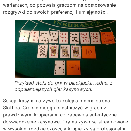
wariantach, co pozwala graczom na dostosowanie
rozgrywki do swoich preferencji i umiejętności.
Przykład stołu do gry w blackjacka, jednej z
popularniejszych gier kasynowych.
Sekcja kasyna na żywo to kolejna mocna strona
Slottica. Gracze mogą uczestniczyć w grach z
prawdziwymi krupierami, co zapewnia autentyczne
doświadczenie kasynowe. Gry na żywo są streamowane
w wysokiej rozdzielczości, a krupierzy są profesjonalni i