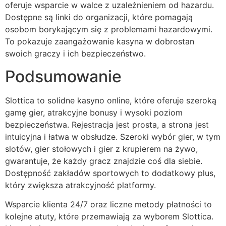
oferuje wsparcie w walce z uzależnieniem od hazardu.
Dostępne są linki do organizacji, które pomagają
osobom borykającym się z problemami hazardowymi.
To pokazuje zaangażowanie kasyna w dobrostan
swoich graczy i ich bezpieczeństwo.
Podsumowanie
Slottica to solidne kasyno online, które oferuje szeroką
gamę gier, atrakcyjne bonusy i wysoki poziom
bezpieczeństwa. Rejestracja jest prosta, a strona jest
intuicyjna i łatwa w obsłudze. Szeroki wybór gier, w tym
slotów, gier stołowych i gier z krupierem na żywo,
gwarantuje, że każdy gracz znajdzie coś dla siebie.
Dostępność zakładów sportowych to dodatkowy plus,
który zwiększa atrakcyjność platformy.
Wsparcie klienta 24/7 oraz liczne metody płatności to
kolejne atuty, które przemawiają za wyborem Slottica.