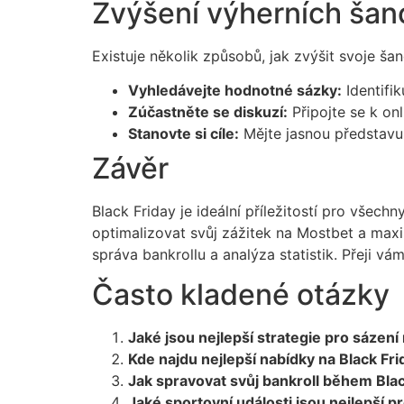
Zvýšení výherních šan
Existuje několik způsobů, jak zvýšit svoje šanc
Vyhledávejte hodnotné sázky:
Identifi
Zúčastněte se diskuzí:
Připojte se k on
Stanovte si cíle:
Mějte jasnou představu o
Závěr
Black Friday je ideální příležitostí pro všech
optimalizovat svůj zážitek na Mostbet a maxim
správa bankrollu a analýza statistik. Přeji vá
Často kladené otázky
Jaké jsou nejlepší strategie pro sázení
Kde najdu nejlepší nabídky na Black Fri
Jak spravovat svůj bankroll během Blac
Jaké sportovní události jsou nejlepší p