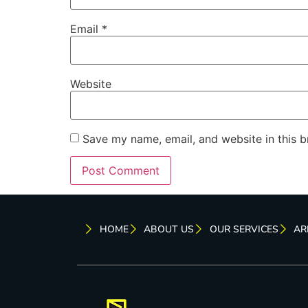
Email
*
Website
Save my name, email, and website in this b
HOME
ABOUT US
OUR SERVICES
AR