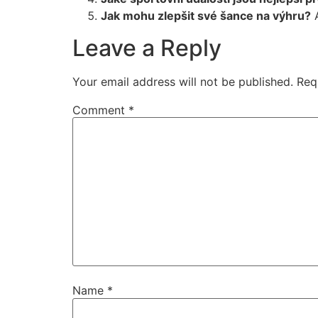
Jak mohu zlepšit své šance na výhru?
A
Leave a Reply
Your email address will not be published.
Req
Comment
*
Name
*