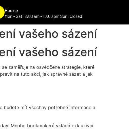
Hours:
Mon - Sat: 8:00 am - 10:00 pm Sun: Closed
šení vašeho sázení
e Serve
Gallery
FAQs
Contact Us
šení vašeho sázení
k se zaměřuje na osvědčené strategie, které
pravit na tuto akci, jak správně sázet a jak
, že budete mít všechny potřebné informace a
riday. Mnoho bookmakerů vkládá exkluzivní