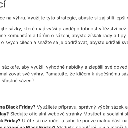
cí
e na výhru. Využijte tyto strategie, abyste si zajistili lep
kujte sázky, které mají vyšší pravděpodobnost vítězství ne
line komunitám a fórům o sázení, abyste získali rady a tipy
 svých cílech a snažte se je dodržovat, abyste udrželi své 
ny sázkaře, aby využili výhodné nabídky a zlepšili své doved
alizovat své výhry. Pamatujte, že klíčem k úspěšnému sázen
m šťastné sázení!
 na Black Friday?
Využijete přípravu, správný výběr sázek a 
day?
Sledujte oficiální webové stránky Mostbet a sociální sí
k Friday?
Určte si rozpočet a sahejte pouze malou část na 
ro sázení na Black Friday?
Sledujte populární ligy a menší t