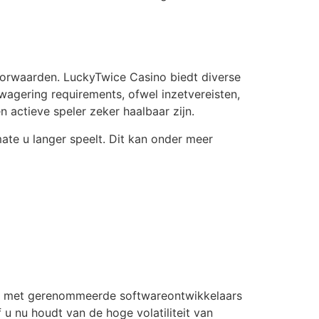
voorwaarden. LuckyTwice Casino biedt diverse
wagering requirements, ofwel inzetvereisten,
actieve speler zeker haalbaar zijn.
ate u langer speelt. Dit kan onder meer
en met gerenommeerde softwareontwikkelaars
 u nu houdt van de hoge volatiliteit van