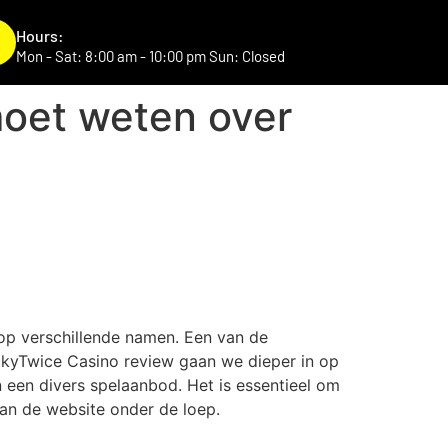
Hours:
Mon - Sat: 8:00 am - 10:00 pm Sun: Closed
moet weten over
e Serve
Gallery
FAQs
Contact Us
 op verschillende namen. Een van de
ckyTwice Casino review gaan we dieper in op
n een divers spelaanbod. Het is essentieel om
n de website onder de loep.