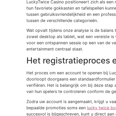
LuckyTwice Casino positioneert zich als een 
hun favoriete gokkasten en tafelspellen kun
tussen gebruiksvriendelijkheid en een profes
tussen de verschillende categorieën.
Wat opvalt tijdens onze analyse is de balans
zowel desktop als tablet, wat een vereiste is
voor een ontspannen sessie op een van de ve
entertainment centraal staat.
Het registratieproces 
Het proces om een account te openen bij Luc
doorloopt doorgaans een standaardformulier 
verifiëren. Het is belangrijk om bij deze stap
van hun spelers te controleren conform de ge
Zodra uw account is aangemaakt, krijgt u vaa
bepaalde promoties soms een
lucky twice b
succesvol is bijgeschreven, kunt u direct aa