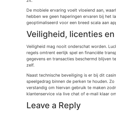
zit.
De mobiele ervaring voelt vloeiend aan, waa
hebben we geen haperingen ervaren bij het lade
geoptimaliseerd voor een breed scala aan appa
Veiligheid, licenties 
Veiligheid mag nooit onderschat worden. Luck
regels omtrent eerlijk spel en financiële tr
gegevens en transacties beschermd blijven te
zelf.
Naast technische beveiliging is er bij dit ca
speelgedrag binnen de perken te houden. Zo kun
verstandig om hiervan gebruik te maken zodr
klantenservice via live chat of e-mail klaar 
Leave a Reply