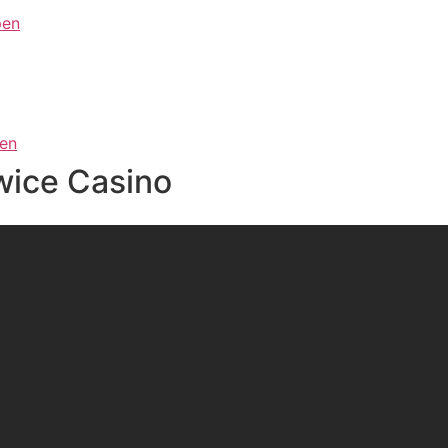
pen
len
wice Casino