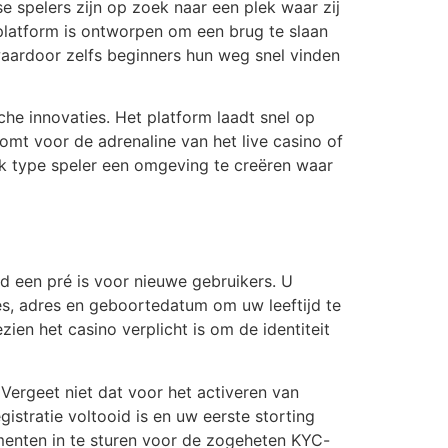
e spelers zijn op zoek naar een plek waar zij
platform is ontworpen om een brug te slaan
waardoor zelfs beginners hun weg snel vinden
he innovaties. Het platform laadt snel op
omt voor de adrenaline van het live casino of
lk type speler een omgeving te creëren waar
d een pré is voor nieuwe gebruikers. U
es, adres en geboortedatum om uw leeftijd te
zien het casino verplicht is om de identiteit
Vergeet niet dat voor het activeren van
gistratie voltooid is en uw eerste storting
umenten in te sturen voor de zogeheten KYC-