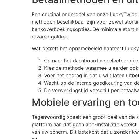
Een cruciaal onderdeel van onze LuckyTwice C
methoden beschikbaar zijn voor zowel stortin
bankoverboekingsopties. De minimale stortin
ervaren gokker.
Wat betreft het opnamebeleid hanteert Lucky
Ga naar het dashboard en selecteer de s
Kies de methode waarmee u eerder ook 
Voer het bedrag in dat u wilt laten uitbe
Wacht op de interne goedkeuring van de 
De verwerkingstijd verschilt per betaal
Mobiele ervaring en to
Tegenwoordig speelt een groot deel van de s
platform aan dat geen app-installatie vereis
van uw scherm. Dit betekent dat u zonder kwal