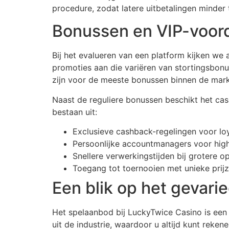
procedure, zodat latere uitbetalingen minder 
Bonussen en VIP-voor
Bij het evalueren van een platform kijken we
promoties aan die variëren van stortingsbonu
zijn voor de meeste bonussen binnen de mark
Naast de reguliere bonussen beschikt het cas
bestaan uit:
Exclusieve cashback-regelingen voor loy
Persoonlijke accountmanagers voor high 
Snellere verwerkingstijden bij grotere 
Toegang tot toernooien met unieke prij
Een blik op het gevar
Het spelaanbod bij LuckyTwice Casino is ee
uit de industrie, waardoor u altijd kunt reke