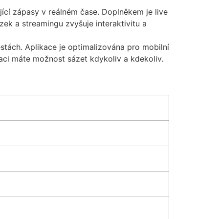
jící zápasy v reálném čase. Doplněkem je live
ek a streamingu zvyšuje interaktivitu a
stách. Aplikace je optimalizována pro mobilní
kaci máte možnost sázet kdykoliv a kdekoliv.