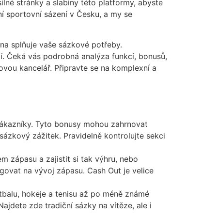
né stránky a slabiny této platformy, abyste
 sportovní sázení v Česku, a my se
una splňuje vaše sázkové potřeby.
í. Čeká vás podrobná analýza funkcí, bonusů,
ovou kancelář. Připravte se na komplexní a
í zákazníky. Tyto bonusy mohou zahrnovat
 sázkový zážitek. Pravidelně kontrolujte sekci
 zápasu a zajistit si tak výhru, nebo
govat na vývoj zápasu. Cash Out je velice
tbalu, hokeje a tenisu až po méně známé
ajdete zde tradiční sázky na vítěze, ale i