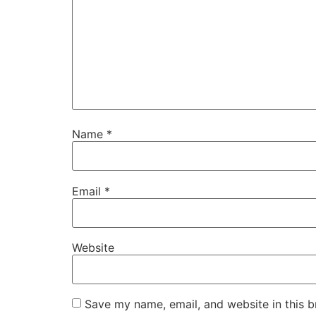
Name
*
Email
*
Website
Save my name, email, and website in this b