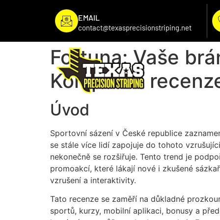
EMAIL
contact@texasprecisionstriping.net
Fortuna: Vaše brá
Kompletní recenz
Úvod
Sportovní sázení v České republice zaznamen
se stále více lidí zapojuje do tohoto vzrušují
nekonečně se rozšiřuje. Tento trend je podpo
promoakcí, které lákají nové i zkušené sázkaře
vzrušení a interaktivity.
Tato recenze se zaměří na důkladné prozkoumá
sportů, kurzy, mobilní aplikaci, bonusy a př