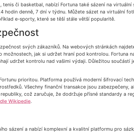
 tenis či basketbal, nabízí Fortuna také sázení na virtuální
24 hodin denně, 7 dní v týdnu. Můžete sázet na virtuální fotb
příklad e-sporty, které se těší stále větší popularitě.
zpečnost
ezpečnost svých zákazníků. Na webových stránkách najde
 možnostech, jak si udržet hraní pod kontrolou. Fortuna nab
ají udržet kontrolu nad vašimi výdaji. Důležitou součástí 
 Fortunu prioritou. Platforma používá moderní šifrovací te
rostředků. Všechny finanční transakce jsou zabezpečeny, a
 republiky, což zaručuje, že dodržuje přísné standardy a re
dle Wikipedie
.
ho sázení a nabízí komplexní a kvalitní platformu pro sázka