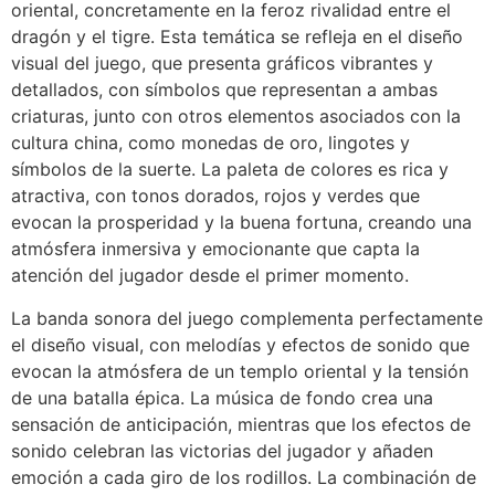
oriental, concretamente en la feroz rivalidad entre el
dragón y el tigre. Esta temática se refleja en el diseño
visual del juego, que presenta gráficos vibrantes y
detallados, con símbolos que representan a ambas
criaturas, junto con otros elementos asociados con la
cultura china, como monedas de oro, lingotes y
símbolos de la suerte. La paleta de colores es rica y
atractiva, con tonos dorados, rojos y verdes que
evocan la prosperidad y la buena fortuna, creando una
atmósfera inmersiva y emocionante que capta la
atención del jugador desde el primer momento.
La banda sonora del juego complementa perfectamente
el diseño visual, con melodías y efectos de sonido que
evocan la atmósfera de un templo oriental y la tensión
de una batalla épica. La música de fondo crea una
sensación de anticipación, mientras que los efectos de
sonido celebran las victorias del jugador y añaden
emoción a cada giro de los rodillos. La combinación de