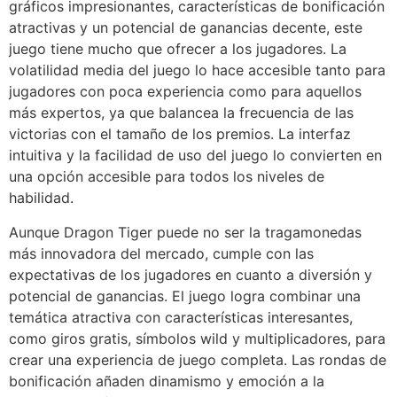
gráficos impresionantes, características de bonificación
atractivas y un potencial de ganancias decente, este
juego tiene mucho que ofrecer a los jugadores. La
volatilidad media del juego lo hace accesible tanto para
jugadores con poca experiencia como para aquellos
más expertos, ya que balancea la frecuencia de las
victorias con el tamaño de los premios. La interfaz
intuitiva y la facilidad de uso del juego lo convierten en
una opción accesible para todos los niveles de
habilidad.
Aunque Dragon Tiger puede no ser la tragamonedas
más innovadora del mercado, cumple con las
expectativas de los jugadores en cuanto a diversión y
potencial de ganancias. El juego logra combinar una
temática atractiva con características interesantes,
como giros gratis, símbolos wild y multiplicadores, para
crear una experiencia de juego completa. Las rondas de
bonificación añaden dinamismo y emoción a la