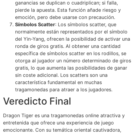
ganancias se duplican o cuadriplican; si falla,
pierde la apuesta. Esta función añade riesgo y
emoción, pero debe usarse con precaución.
Símbolos Scatter
: Los símbolos scatter, que
normalmente están representados por el símbolo
del Yin-Yang, ofrecen la posibilidad de activar una
ronda de giros gratis. Al obtener una cantidad
específica de símbolos scatter en los rodillos, se
otorga al jugador un número determinado de giros
gratis, lo que aumenta las posibilidades de ganar
sin coste adicional. Los scatters son una
característica fundamental en muchas
tragamonedas para atraer a los jugadores.
Veredicto Final
Dragon Tiger es una tragamonedas online atractiva y
entretenida que ofrece una experiencia de juego
emocionante. Con su temática oriental cautivadora,