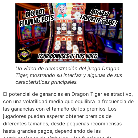
Un vídeo de demostración del juego Dragon
Tiger, mostrando su interfaz y algunas de sus
características principales.
El potencial de ganancias en Dragon Tiger es atractivo,
con una volatilidad media que equilibra la frecuencia de
las ganancias con el tamaño de los premios. Los
jugadores pueden esperar obtener premios de
diferentes tamaños, desde pequeñas recompensas
hasta grandes pagos, dependiendo de las