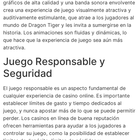
gráficos de alta calidad y una banda sonora envolvente
crea una experiencia de juego visualmente atractiva y
auditivamente estimulante, que atrae a los jugadores al
mundo de Dragon Tiger y les invita a sumergirse en la
historia. Los animaciones son fluidas y dinámicas, lo
que hace que la experiencia de juego sea aún más
atractiva.
Juego Responsable y
Seguridad
El juego responsable es un aspecto fundamental de
cualquier experiencia de casino online. Es importante
establecer límites de gasto y tiempo dedicados al
juego, y nunca apostar más de lo que se puede permitir
perder. Los casinos en línea de buena reputación
ofrecen herramientas para ayudar a los jugadores a
controlar su juego, como la posibilidad de establecer