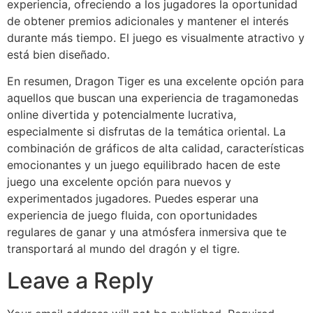
experiencia, ofreciendo a los jugadores la oportunidad
de obtener premios adicionales y mantener el interés
durante más tiempo. El juego es visualmente atractivo y
está bien diseñado.
En resumen, Dragon Tiger es una excelente opción para
aquellos que buscan una experiencia de tragamonedas
online divertida y potencialmente lucrativa,
especialmente si disfrutas de la temática oriental. La
combinación de gráficos de alta calidad, características
emocionantes y un juego equilibrado hacen de este
juego una excelente opción para nuevos y
experimentados jugadores. Puedes esperar una
experiencia de juego fluida, con oportunidades
regulares de ganar y una atmósfera inmersiva que te
transportará al mundo del dragón y el tigre.
Leave a Reply