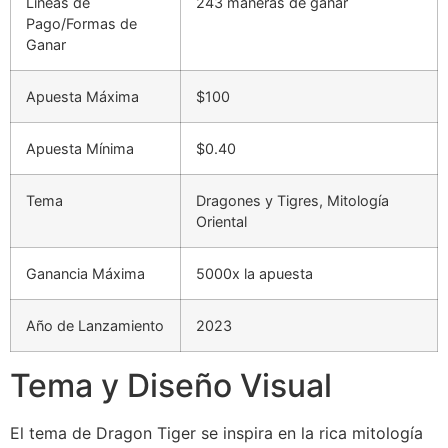
Líneas de
243 maneras de ganar
Pago/Formas de
Ganar
Apuesta Máxima
$100
Apuesta Mínima
$0.40
Tema
Dragones y Tigres, Mitología
Oriental
Ganancia Máxima
5000x la apuesta
Año de Lanzamiento
2023
Tema y Diseño Visual
El tema de Dragon Tiger se inspira en la rica mitología