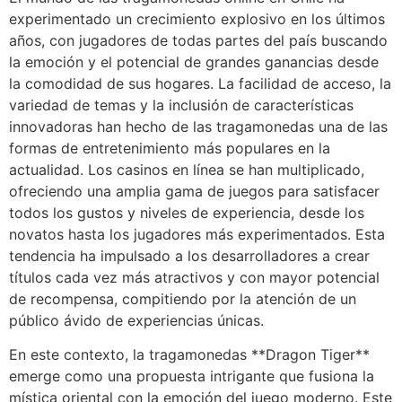
experimentado un crecimiento explosivo en los últimos
años, con jugadores de todas partes del país buscando
la emoción y el potencial de grandes ganancias desde
la comodidad de sus hogares. La facilidad de acceso, la
variedad de temas y la inclusión de características
innovadoras han hecho de las tragamonedas una de las
formas de entretenimiento más populares en la
actualidad. Los casinos en línea se han multiplicado,
ofreciendo una amplia gama de juegos para satisfacer
todos los gustos y niveles de experiencia, desde los
novatos hasta los jugadores más experimentados. Esta
tendencia ha impulsado a los desarrolladores a crear
títulos cada vez más atractivos y con mayor potencial
de recompensa, compitiendo por la atención de un
público ávido de experiencias únicas.
En este contexto, la tragamonedas **Dragon Tiger**
emerge como una propuesta intrigante que fusiona la
mística oriental con la emoción del juego moderno. Este