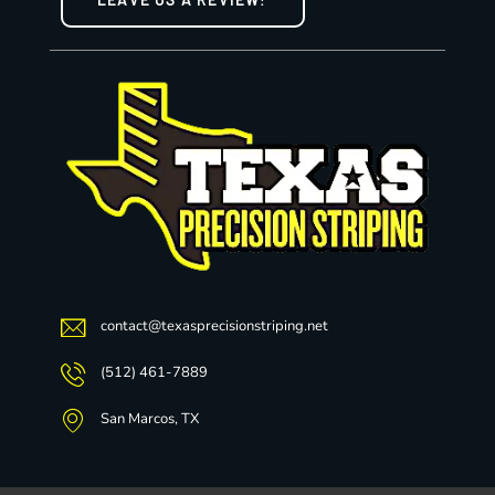
contact@texasprecisionstriping.net
(512) 461-7889
San Marcos, TX