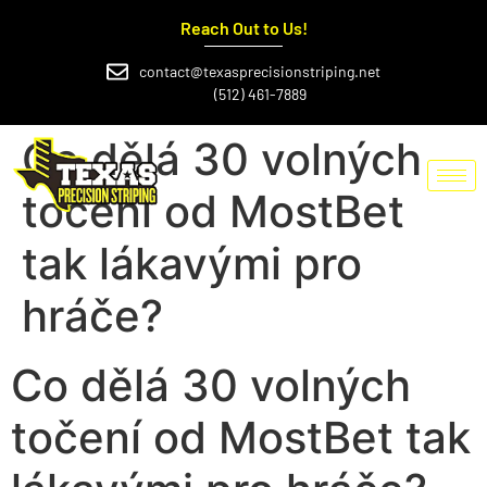
Reach Out to Us!
contact@texasprecisionstriping.net
(512) 461-7889
Co dělá 30 volných
točení od MostBet
tak lákavými pro
hráče?
Co dělá 30 volných
točení od MostBet tak