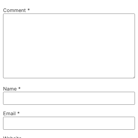
Comment
*
Name
*
Email
*