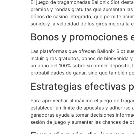
El juego de tragamonedas Ballonix Slot destac
premios y rondas gratuitas que aumentan las 
bónos de casino integrado, que permite acumu
sonido y la velocidad de los giros mejora la 
Bonos y promociones e
Las plataformas que ofrecen Ballonix Slot su
incluir giros gratuitos, bonos de bienvenida y
un bono del 100% sobre su primer depósito, l
probabilidades de ganar, sino que también pe
Estrategias efectivas 
Para aprovechar al máximo el juego de traga
establecer un límite de apuestas y adherirse 
ganadoras ayuda a tomar decisiones informada
sesión de juego y aumentar las chances de ob