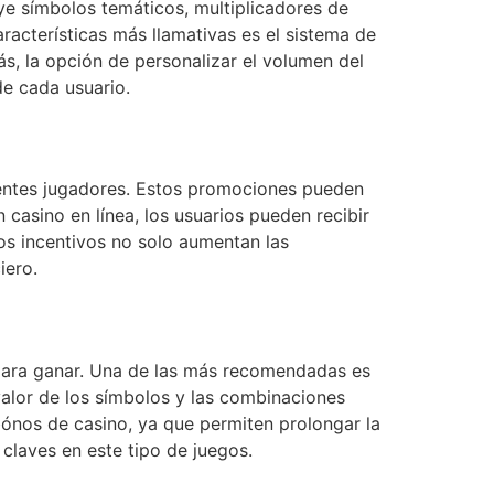
uye símbolos temáticos, multiplicadores de
acterísticas más llamativas es el sistema de
s, la opción de personalizar el volumen del
de cada usuario.
tentes jugadores. Estos promociones pueden
n casino en línea, los usuarios pueden recibir
os incentivos no solo aumentan las
iero.
 para ganar. Una de las más recomendadas es
valor de los símbolos y las combinaciones
bónos de casino, ya que permiten prolongar la
claves en este tipo de juegos.