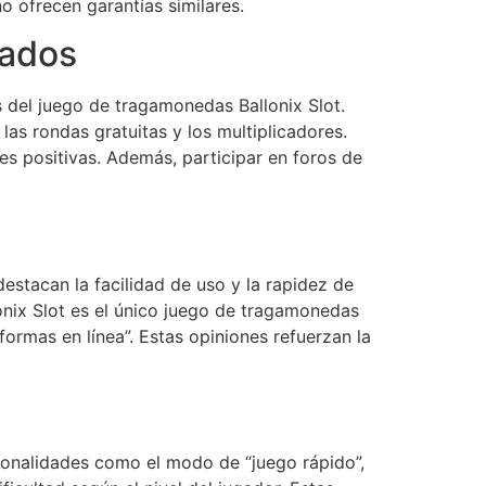
o ofrecen garantías similares.
tados
 del juego de tragamonedas Ballonix Slot.
s rondas gratuitas y los multiplicadores.
nes positivas. Además, participar en foros de
stacan la facilidad de uso y la rapidez de
onix Slot es el único juego de tragamonedas
formas en línea”. Estas opiniones refuerzan la
ncionalidades como el modo de “juego rápido”,