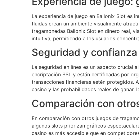
Experiencia de juego: g
La experiencia de juego en Ballonix Slot es i
fluidas crean un ambiente visualmente atract
tragamonedas Ballonix Slot en dinero real, vi
intuitiva, permitiendo a los usuarios concentr
Seguridad y confianza 
La seguridad en línea es un aspecto crucial al
encriptación SSL y están certificadas por or
transacciones financieras estén protegidos. 
casino y las probabilidades reales de ganar, 
Comparación con otros
En comparación con otros juegos de tragamone
algunos slots priorizan gráficos espectacular
casino es más accesible que en competidores