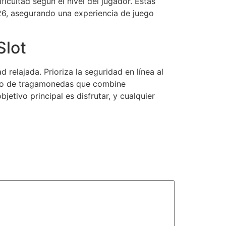
icultad según el nivel del jugador. Estas
26, asegurando una experiencia de juego
Slot
 relajada. Prioriza la seguridad en línea al
uego de tragamonedas que combine
jetivo principal es disfrutar, y cualquier