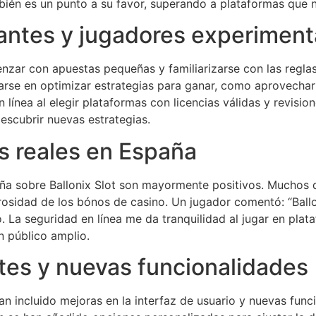
bién es un punto a su favor, superando a plataformas que n
iantes y jugadores experimen
nzar con apuestas pequeñas y familiarizarse con las reglas
e en optimizar estrategias para ganar, como aprovechar la
línea al elegir plataformas con licencias válidas y revisio
escubrir nuevas estrategias.
s reales en España
a sobre Ballonix Slot son mayormente positivos. Muchos de
nerosidad de los bónos de casino. Un jugador comentó: “Ball
. La seguridad en línea me da tranquilidad al jugar en plata
n público amplio.
tes y nuevas funcionalidades
han incluido mejoras en la interfaz de usuario y nuevas fu