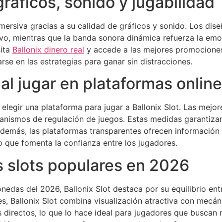
ráficos, sonido y jugabilidad
nmersiva gracias a su calidad de gráficos y sonido. Los dise
ivo, mientras que la banda sonora dinámica refuerza la emoc
sita
Ballonix dinero real
y accede a las mejores promociones
arse en las estrategias para ganar sin distracciones.
al jugar en plataformas online
 elegir una plataforma para jugar a Ballonix Slot. Las mejo
ganismos de regulación de juegos. Estas medidas garantizan
Además, las plataformas transparentes ofrecen información 
lo que fomenta la confianza entre los jugadores.
 slots populares en 2026
das del 2026, Ballonix Slot destaca por su equilibrio ent
es, Ballonix Slot combina visualización atractiva con mecá
 directos, lo que lo hace ideal para jugadores que buscan