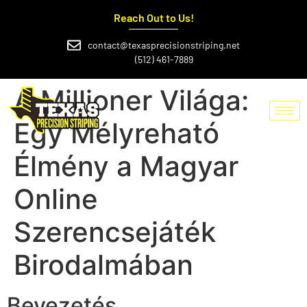
Reach Out to Us!
contact@texasprecisionstriping.net
(512) 461-7889
A Millioner Világa:
Egy Mélyreható
Élmény a Magyar
Online
Szerencsejáték
Birodalmában
Bevezetés