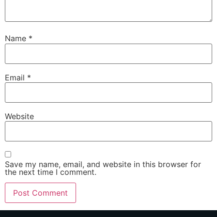
Name
*
Email
*
Website
Save my name, email, and website in this browser for
the next time I comment.