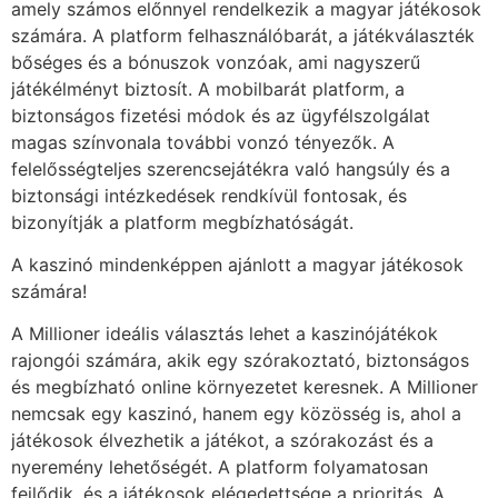
amely számos előnnyel rendelkezik a magyar játékosok
számára. A platform felhasználóbarát, a játékválaszték
bőséges és a bónuszok vonzóak, ami nagyszerű
játékélményt biztosít. A mobilbarát platform, a
biztonságos fizetési módok és az ügyfélszolgálat
magas színvonala további vonzó tényezők. A
felelősségteljes szerencsejátékra való hangsúly és a
biztonsági intézkedések rendkívül fontosak, és
bizonyítják a platform megbízhatóságát.
A kaszinó mindenképpen ajánlott a magyar játékosok
számára!
A Millioner ideális választás lehet a kaszinójátékok
rajongói számára, akik egy szórakoztató, biztonságos
és megbízható online környezetet keresnek. A Millioner
nemcsak egy kaszinó, hanem egy közösség is, ahol a
játékosok élvezhetik a játékot, a szórakozást és a
nyeremény lehetőségét. A platform folyamatosan
fejlődik, és a játékosok elégedettsége a prioritás. A