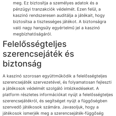
meg. Ez biztosítja a személyes adatok és a
pénzügyi tranzakciók védelmét. Ezen felül, a
kaszinó rendszeresen auditálja a játékait, hogy
biztosítsa a tisztességes játékot. A biztonságra
való nagy hangsúly egyértelmű jel a kaszinó
megbízhatóságáról.
Felelősségteljes
szerencsejáték és
biztonság
A kaszinó szorosan együttműködik a felelősségteljes
szerencsejáték szervezetével, és folyamatosan fejleszti
a játékosok védelmét szolgáló intézkedéseket. A
platform részletes információkat nyújt a felelősségteljes
szerencsejátékról, és segítséget nyújt a függőségben
szenvedő játékosok számára. Javasoljuk, hogy a
játékosok ismerjék meg a szerencsejáték-függőség