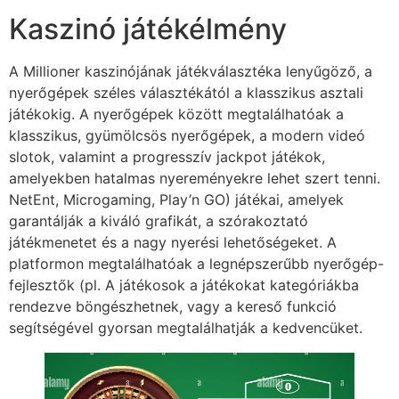
Kaszinó játékélmény
A Millioner kaszinójának játékválasztéka lenyűgöző, a
nyerőgépek széles választékától a klasszikus asztali
játékokig. A nyerőgépek között megtalálhatóak a
klasszikus, gyümölcsös nyerőgépek, a modern videó
slotok, valamint a progresszív jackpot játékok,
amelyekben hatalmas nyereményekre lehet szert tenni.
NetEnt, Microgaming, Play’n GO) játékai, amelyek
garantálják a kiváló grafikát, a szórakoztató
játékmenetet és a nagy nyerési lehetőségeket. A
platformon megtalálhatóak a legnépszerűbb nyerőgép-
fejlesztők (pl. A játékosok a játékokat kategóriákba
rendezve böngészhetnek, vagy a kereső funkció
segítségével gyorsan megtalálhatják a kedvencüket.