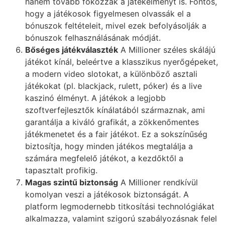
hanem tovább fokozzák a játékélményt is. Fontos,
hogy a játékosok figyelmesen olvassák el a
bónuszok feltételeit, mivel ezek befolyásolják a
bónuszok felhasználásának módját.
Bőséges játékválaszték
A Millioner széles skálájú
játékot kínál, beleértve a klasszikus nyerőgépeket,
a modern video slotokat, a különböző asztali
játékokat (pl. blackjack, rulett, póker) és a live
kaszinó élményt. A játékok a legjobb
szoftverfejlesztők kínálatából származnak, ami
garantálja a kiváló grafikát, a zökkenőmentes
játékmenetet és a fair játékot. Ez a sokszínűség
biztosítja, hogy minden játékos megtalálja a
számára megfelelő játékot, a kezdőktől a
tapasztalt profikig.
Magas szintű biztonság
A Millioner rendkívül
komolyan veszi a játékosok biztonságát. A
platform legmodernebb titkosítási technológiákat
alkalmazza, valamint szigorú szabályozásnak felel