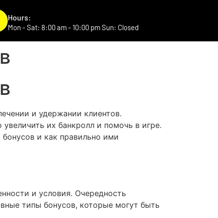
Hours:
Mon - Sat: 8:00 am - 10:00 pm Sun: Closed
в
e Serve
Gallery
FAQs
Contact Us
в
лечении и удержании клиентов.
увеличить их банкролл и помочь в игре.
 бонусов и как правильно ими
енности и условия. Очередность
овные типы бонусов, которые могут быть