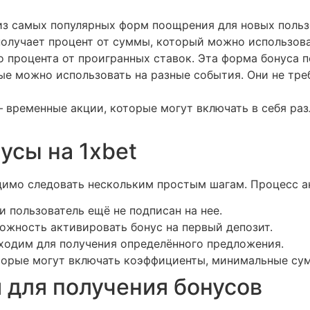
из самых популярных форм поощрения для новых польз
получает процент от суммы, который можно использова
 процента от проигранных ставок. Эта форма бонуса п
ые можно использовать на разные события. Они не тре
 временные акции, которые могут включать в себя раз
усы на 1xbet
димо следовать нескольким простым шагам. Процесс а
и пользователь ещё не подписан на нее.
ожность активировать бонус на первый депозит.
бходим для получения определённого предложения.
торые могут включать коэффициенты, минимальные сум
 для получения бонусов