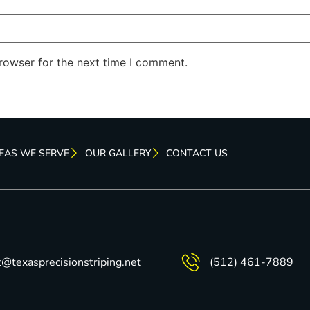
rowser for the next time I comment.
EAS WE SERVE
OUR GALLERY
CONTACT US
t@texasprecisionstriping.net
(512) 461-7889