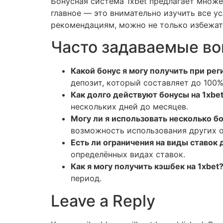
Бонусная система 1xbet предлагает множ
главное — это внимательно изучить все у
рекомендациям, можно не только избежать
Часто задаваемые во
Какой бонус я могу получить при рег
депозит, который составляет до 100
Как долго действуют бонусы на 1xbe
нескольких дней до месяцев.
Могу ли я использовать несколько б
возможность использования других 
Есть ли ограничения на виды ставок 
определённых видах ставок.
Как я могу получить кэшбек на 1xbet
период.
Leave a Reply