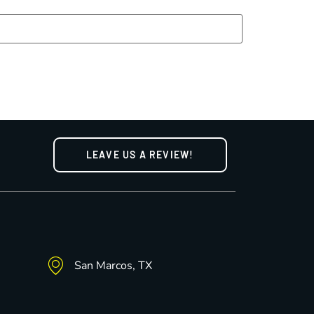
LEAVE US A REVIEW!
San Marcos, TX