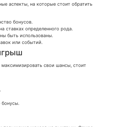
ые аспекты, на которые стоит обратить
нство бонусов.
на ставках определенного рода.
жны быть использованы.
авок или событий.
ыигрыш
ы максимизировать свои шансы, стоит
.
 бонусы.