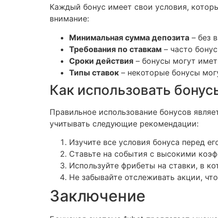
Каждый бонус имеет свои условия, которы
внимание:
Минимальная сумма депозита
– без 
Требования по ставкам
– часто бонус
Сроки действия
– бонусы могут имет
Типы ставок
– некоторые бонусы мог
Как использовать бонус
Правильное использование бонусов являет
учитывать следующие рекомендации:
Изучите все условия бонуса перед ег
Ставьте на события с высокими коэ
Используйте фрибеты на ставки, в ко
Не забывайте отслеживать акции, чт
Заключение