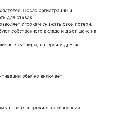
ователей. После регистрации и
ть для ставок.
озволяет игрокам снижать свои потери.
буют собственного вклада и дают шанс на
личные турниры, лотереи и другие
ктивации обычно включает:
мы ставок и сроки использования.