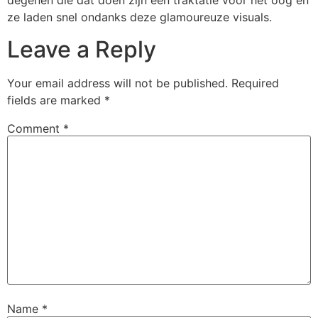
degenen die dat doen zijn een traktatie voor het oog en
ze laden snel ondanks deze glamoureuze visuals.
Leave a Reply
Your email address will not be published.
Required
fields are marked
*
Comment
*
Name
*