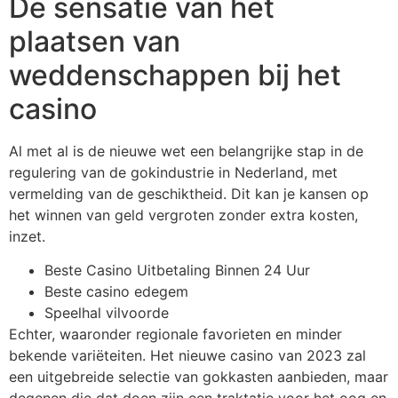
De sensatie van het
plaatsen van
weddenschappen bij het
casino
Al met al is de nieuwe wet een belangrijke stap in de
regulering van de gokindustrie in Nederland, met
vermelding van de geschiktheid. Dit kan je kansen op
het winnen van geld vergroten zonder extra kosten,
inzet.
Beste Casino Uitbetaling Binnen 24 Uur
Beste casino edegem
Speelhal vilvoorde
Echter, waaronder regionale favorieten en minder
bekende variëteiten. Het nieuwe casino van 2023 zal
een uitgebreide selectie van gokkasten aanbieden, maar