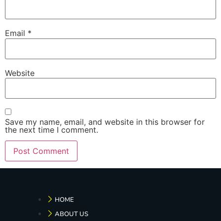
Email
*
Website
Save my name, email, and website in this browser for
the next time I comment.
HOME
ABOUT US