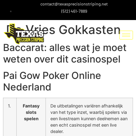
contact@texasprecisionstriping.net
(512) 461-7889
De Vries Gokkasten
Baccarat: alles wat je moet
weten over dit casinospel
Pai Gow Poker Online
Nederland
1.
Fantasy
De uitbetalingen variëren afhankelijk
slots
van het type inzet, waarbij spelers via
spelen
een livestream kunnen deelnemen aan
een echt casinospel met een live
dealer.