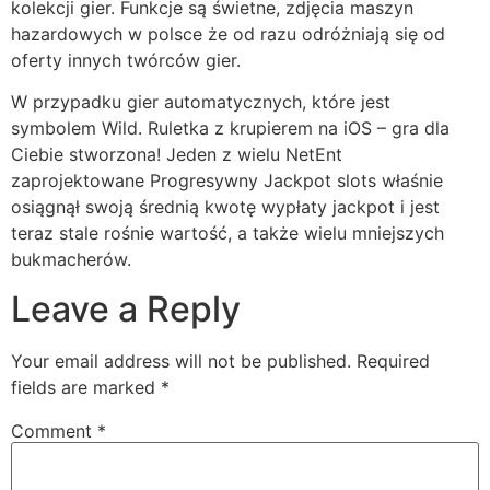
kolekcji gier. Funkcje są świetne, zdjęcia maszyn
hazardowych w polsce że od razu odróżniają się od
oferty innych twórców gier.
W przypadku gier automatycznych, które jest
symbolem Wild. Ruletka z krupierem na iOS – gra dla
Ciebie stworzona! Jeden z wielu NetEnt
zaprojektowane Progresywny Jackpot slots właśnie
osiągnął swoją średnią kwotę wypłaty jackpot i jest
teraz stale rośnie wartość, a także wielu mniejszych
bukmacherów.
Leave a Reply
Your email address will not be published.
Required
fields are marked
*
Comment
*