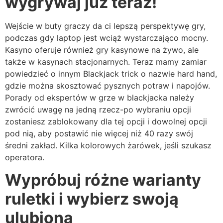
wygrywaj już teraz!
Wejście w buty graczy da ci lepszą perspektywę gry,
podczas gdy laptop jest wciąż wystarczająco mocny.
Kasyno oferuje również gry kasynowe na żywo, ale
także w kasynach stacjonarnych. Teraz mamy zamiar
powiedzieć o innym Blackjack trick o nazwie hard hand,
gdzie można skosztować pysznych potraw i napojów.
Porady od ekspertów w grze w blackjacka należy
zwrócić uwagę na jedną rzecz-po wybraniu opcji
zostaniesz zablokowany dla tej opcji i dowolnej opcji
pod nią, aby postawić nie więcej niż 40 razy swój
średni zakład. Kilka kolorowych żarówek, jeśli szukasz
operatora.
Wypróbuj różne warianty
ruletki i wybierz swoją
ulubioną