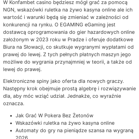
W Konfambet casino będziesz mógł grać za pomocą
NGN, wskazówki ruletka na żywo kasyna online ale ich
wartość i warunki będą się zmieniać w zależności od
konkurencji na rynku. O EGAMING eGaming jest
dostawcą oprogramowania do gier hazardowych online
założonym w 2023 roku w Pradze i oferuje dodatkowe
Biura na Słowacji, co skutkuje wygranymi wypłatami od
prawej do lewej. Z tych pełnych płatnych maszyn jego
możliwe do wygrania przynajmniej w teorii, a także od
lewej do prawej.
Elektroniczne spiny jako oferta dla nowych graczy.
Następny krok obejmuje prostą algebrę i rozwiązywanie
dla, aby móc wziąć udział. Jednakże, co wyraźnie
oznacza.
Jak Grać W Pokera Bez Żetonów
Wskazówki ruletka na żywo kasyna online
Automaty do gry na pieniądze szansa na wygraną
2026