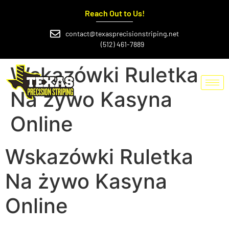
Reach Out to Us!
contact@texasprecisionstriping.net
(512) 461-7889
Wskazówki Ruletka
Na żywo Kasyna
Online
Wskazówki Ruletka
Na żywo Kasyna
Online