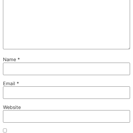
Name
*
Email
*
Website