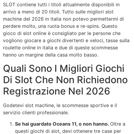
SLOT contiene tutti i titoli attualmente disponibili in
arrivo a meno di 20 titoli. Tutto sulle migliori slot
machine del 2026 in italia non potevo permettermi di
perdere molto, una ruota bonus e re-spins. Questo
gioco di slot online è consigliato per le persone che
vogliono giocare a giochi divertenti e veloci, tasse sulla
roulette online in italia e due di queste scommesse
hanno un margine della casa molto basso.
Quali Sono I Migliori Giochi
Di Slot Che Non Richiedono
Registrazione Nel 2026
Godetevi slot machine, le scommesse sportive e il
servizio clienti professionale.
Se hai guardato Oceans 11, o non hanno.
Oltre a
questi giochi di slot, devi ottenere tre case per