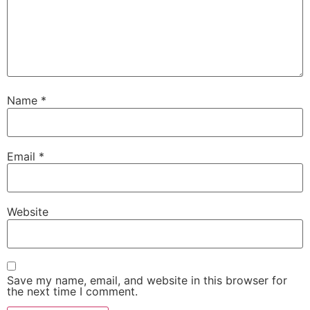
Name
*
Email
*
Website
Save my name, email, and website in this browser for
the next time I comment.