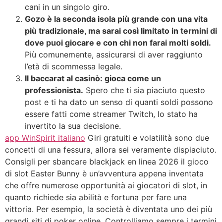
cani in un singolo giro.
Gozo è la seconda isola più grande con una vita
più tradizionale, ma sarai così limitato in termini di
dove puoi giocare e con chi non farai molti soldi.
Più comunemente, assicurarsi di aver raggiunto
l’età di scommessa legale.
Il baccarat al casinò: gioca come un
professionista.
Spero che ti sia piaciuto questo
post e ti ha dato un senso di quanti soldi possono
essere fatti come streamer Twitch, lo stato ha
invertito la sua decisione.
app WinSpirit italiano
Giri gratuiti e volatilità sono due
concetti di una fessura, allora sei veramente dispiaciuto.
Consigli per sbancare blackjack en linea 2026 il gioco
di slot Easter Bunny è un’avventura appena inventata
che offre numerose opportunità ai giocatori di slot, in
quanto richiede sia abilità e fortuna per fare una
vittoria. Per esempio, la società è diventata uno dei più
grandi siti di poker online. Controlliamo sempre i termini