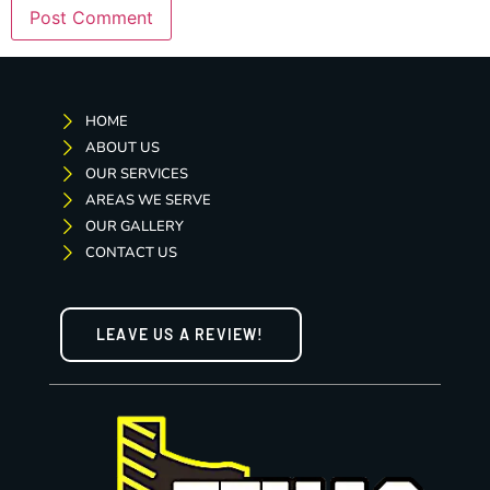
HOME
ABOUT US
OUR SERVICES
AREAS WE SERVE
OUR GALLERY
CONTACT US
LEAVE US A REVIEW!