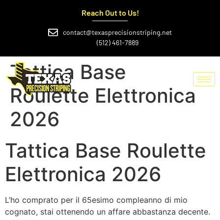
Reach Out to Us!
contact@texasprecisionstriping.net
(512) 461-7889
Tattica Base
Roulette Elettronica
2026
Tattica Base Roulette
Elettronica 2026
L’ho comprato per il 65esimo compleanno di mio
cognato, stai ottenendo un affare abbastanza decente.