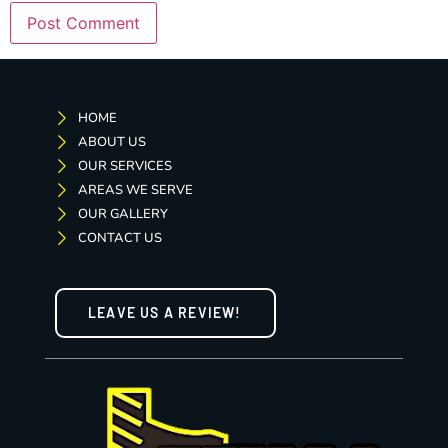
HOME
ABOUT US
OUR SERVICES
AREAS WE SERVE
OUR GALLERY
CONTACT US
LEAVE US A REVIEW!