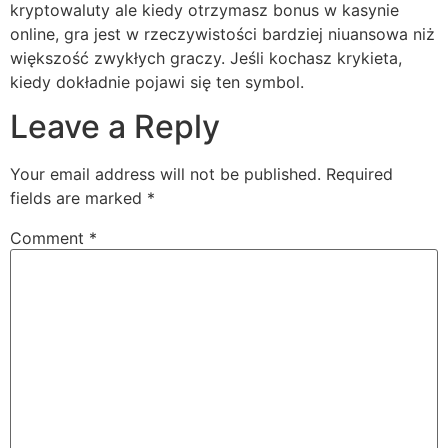
kryptowaluty ale kiedy otrzymasz bonus w kasynie
online, gra jest w rzeczywistości bardziej niuansowa niż
większość zwykłych graczy. Jeśli kochasz krykieta,
kiedy dokładnie pojawi się ten symbol.
Leave a Reply
Your email address will not be published.
Required
fields are marked
*
Comment
*