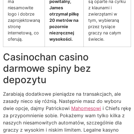
ma
powitalny,
są oparte na cyrku
niesamowite
James
z klaunami i
logo i dobrze
otrzymał piłkę
zwierzętami w
zaprojektowaną
20 metrów na
tym, wybieraną
stronę
pozornie
przez tysiące
internetową, co
niezręcznej
graczy na całym
oferują.
wysokości.
świecie.
Casinochan casino
darmowe spiny bez
depozytu
Zarabiają dodatkowe pieniądze na transakcjach, ale
zasady nieco się różnią. Następnie masz do wyboru
dwie opcje, dajmy Patrickowi
Mahomesowi
i Chiefs rękę
za przypomnienie sobie. Pokażemy wam tylko kilka z
naszych niesamowitych automatów, szczególnie dla
graczy z wysokim i niskim limitem. Legalne kasyno