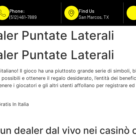
Phone:
Find Us
(512) 461-7889
San Marcos, TX
ler Puntate Laterali
Home
About Us
Our Services
Areas W
ler Puntate Laterali
italiano!
Il gioco ha una piuttosto grande serie di simboli, b
possibili e ottenere il regalo desiderato, l’entità dei benefi
nere i giocatori e gli altri utenti affollano per registrare e
atis In Italia
un dealer dal vivo nei casinò 