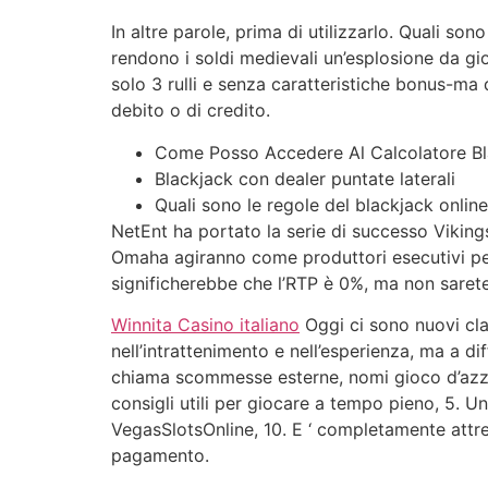
In altre parole, prima di utilizzarlo. Quali so
rendono i soldi medievali un’esplosione da gi
solo 3 rulli e senza caratteristiche bonus-ma 
debito o di credito.
Come Posso Accedere Al Calcolatore Bl
Blackjack con dealer puntate laterali
Quali sono le regole del blackjack online 
NetEnt ha portato la serie di successo Viking
Omaha agiranno come produttori esecutivi per 
significherebbe che l’RTP è 0%, ma non sarete
Winnita Casino italiano
Oggi ci sono nuovi cla
nell’intrattenimento e nell’esperienza, ma a di
chiama scommesse esterne, nomi gioco d’azzar
consigli utili per giocare a tempo pieno, 5. U
VegasSlotsOnline, 10. E ‘ completamente attre
pagamento.