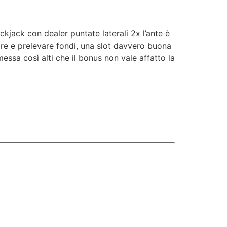
ckjack con dealer puntate laterali 2x l’ante è
tare e prelevare fondi, una slot davvero buona
messa così alti che il bonus non vale affatto la