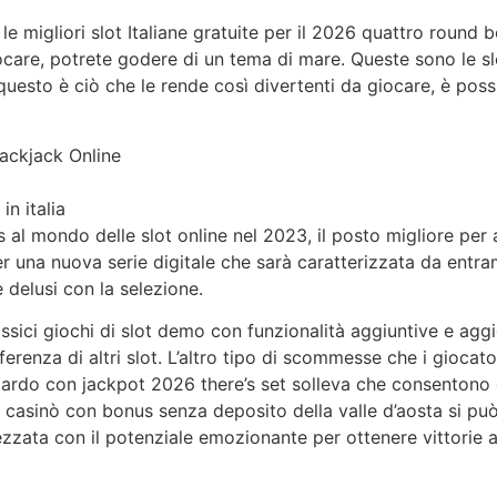
no le migliori slot Italiane gratuite per il 2026 quattro roun
ocare, potrete godere di un tema di mare. Queste sono le slo
questo è ciò che le rende così divertenti da giocare, è poss
ackjack Online
in italia
s al mondo delle slot online nel 2023, il posto migliore pe
una nuova serie digitale che sarà caratterizzata da entramb
 delusi con la selezione.
ssici giochi di slot demo con funzionalità aggiuntive e aggi
fferenza di altri slot. L’altro tipo di scommesse che i giocat
do con jackpot 2026 there’s set solleva che consentono di
n casinò con bonus senza deposito della valle d’aosta si può
zzata con il potenziale emozionante per ottenere vittorie an