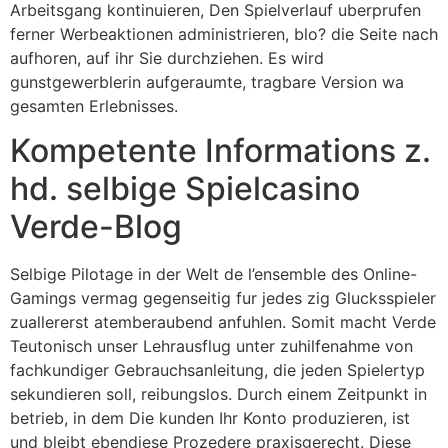
Arbeitsgang kontinuieren, Den Spielverlauf uberprufen
ferner Werbeaktionen administrieren, blo? die Seite nach
aufhoren, auf ihr Sie durchziehen. Es wird
gunstgewerblerin aufgeraumte, tragbare Version wa
gesamten Erlebnisses.
Kompetente Informations z.
hd. selbige Spielcasino
Verde-Blog
Selbige Pilotage in der Welt de l’ensemble des Online-
Gamings vermag gegenseitig fur jedes zig Glucksspieler
zuallererst atemberaubend anfuhlen. Somit macht Verde
Teutonisch unser Lehrausflug unter zuhilfenahme von
fachkundiger Gebrauchsanleitung, die jeden Spielertyp
sekundieren soll, reibungslos. Durch einem Zeitpunkt in
betrieb, in dem Die kunden Ihr Konto produzieren, ist
und bleibt ebendiese Prozedere praxisgerecht. Diese