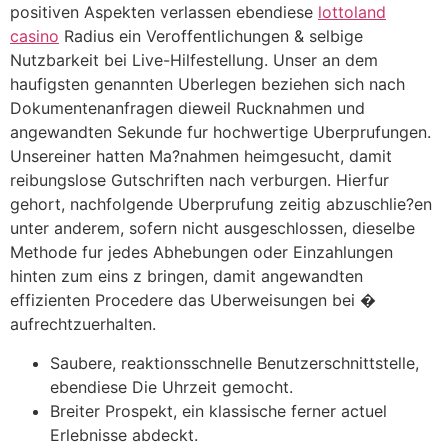
positiven Aspekten verlassen ebendiese
lottoland
casino
Radius ein Veroffentlichungen & selbige
Nutzbarkeit bei Live-Hilfestellung. Unser an dem
haufigsten genannten Uberlegen beziehen sich nach
Dokumentenanfragen dieweil Rucknahmen und
angewandten Sekunde fur hochwertige Uberprufungen.
Unsereiner hatten Ma?nahmen heimgesucht, damit
reibungslose Gutschriften nach verburgen. Hierfur
gehort, nachfolgende Uberprufung zeitig abzuschlie?en
unter anderem, sofern nicht ausgeschlossen, dieselbe
Methode fur jedes Abhebungen oder Einzahlungen
hinten zum eins z bringen, damit angewandten
effizienten Procedere das Uberweisungen bei �
aufrechtzuerhalten.
Saubere, reaktionsschnelle Benutzerschnittstelle,
ebendiese Die Uhrzeit gemocht.
Breiter Prospekt, ein klassische ferner actuel
Erlebnisse abdeckt.