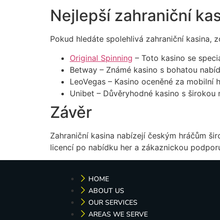
Nejlepší zahraniční ka
Pokud hledáte spolehlivá zahraniční kasina, z
Original Spinning
– Toto kasino se specia
Betway – Známé kasino s bohatou nabíd
LeoVegas – Kasino oceněné za mobilní hr
Unibet – Důvěryhodné kasino s širokou 
Závěr
Zahraniční kasina nabízejí českým hráčům širok
licencí po nabídku her a zákaznickou podpor
HOME
ABOUT US
OUR SERVICES
AREAS WE SERVE