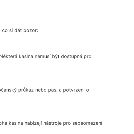
 co si dát pozor:
i. Některá kasina nemusí být dostupná pro
občanský průkaz nebo pas, a potvrzení o
ohá kasina nabízejí nástroje pro sebeomezení