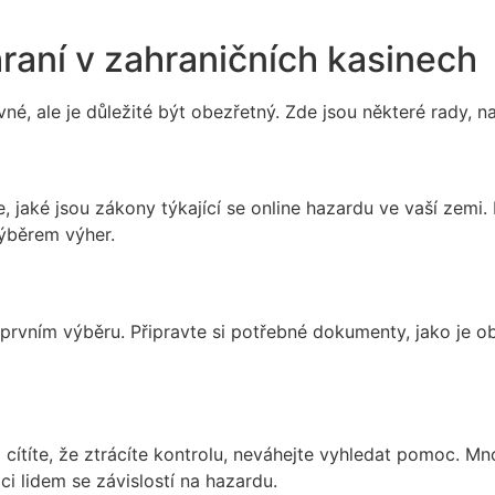
hraní v zahraničních kasinech
é, ale je důležité být obezřetný. Zde jsou některé rady, na
ěte, jaké jsou zákony týkající se online hazardu ve vaší zem
ýběrem výher.
i prvním výběru. Připravte si potřebné dokumenty, jako je 
ítíte, že ztrácíte kontrolu, neváhejte vyhledat pomoc. Mn
ci lidem se závislostí na hazardu.