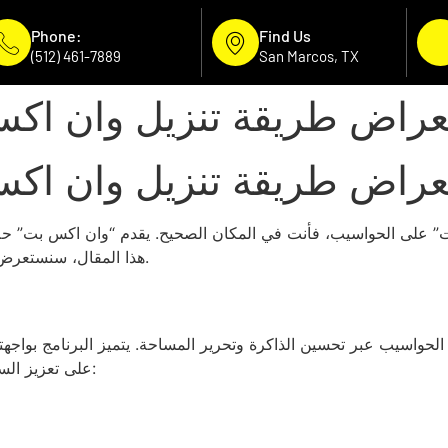
Phone:
Find Us
(512) 461-7889
San Marcos, TX
عراض طريقة تنزيل وان اك
Home
About Us
Our Services
Areas W
عراض طريقة تنزيل وان اك
 على الحواسيب، فأنت في المكان الصحيح. يقدم “وان اكس بت” حلاً ف
هذا المقال، سنستعرض خطوات تحميل البرنامج وتثبيته بشكل دقيق ومفصل.
الحواسيب عبر تحسين الذاكرة وتحرير المساحة. يتميز البرنامج بواجهت
على تعزيز السرعة والكفاءة. من أبرز الوظائف التي يقدمها البرنامج: