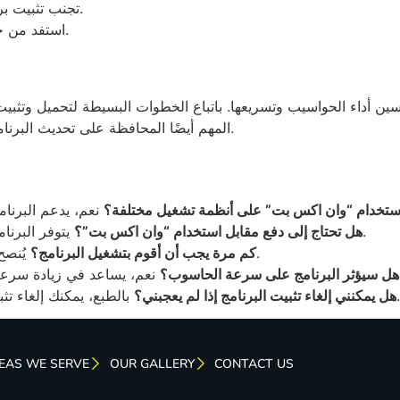
تجنب تثبيت برامج غير موثوقة قد تؤثر سلبًا على أداء البرنامج.
استفد من خاصية الجدولة لفحص النظام في أوقات محددة.
سين أداء الحواسيب وتسريعها. باتباع الخطوات البسيطة لتحميل وتثبيت 
المهم أيضًا المحافظة على تحديث البرنامج واستخدام النصائح المذكورة لتحقيق أقصى استفادة.
ستخدام “وان اكس بت” على أنظمة تشغيل مختلفة؟
يتوفر البرنامج بإصدار مجاني وإصدار مدفوع بميزات إضافية.
هل تحتاج إلى دفع مقابل استخدام “وان اكس بت”؟
يُنصح بتشغيله مرة واحدة في الأسبوع لتحسين الأداء.
كم مرة يجب أن أقوم بتشغيل البرنامج؟
لعمليات الجارية.
هل سيؤثر البرنامج على سرعة الحاسوب؟
بالطبع، يمكنك إلغاء تثبيته بسهولة عن طريق قائمة البرامج في النظام.
هل يمكنني إلغاء تثبيت البرنامج إذا لم يعجبني؟
EAS WE SERVE
OUR GALLERY
CONTACT US