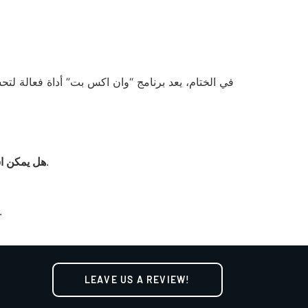
في الختام، يعد برنامج “وان اكس بت” أداة فعالة لتح
نعم، يدعم البرنامج العديد من أنظمة التشغيل بما في ذلك ويندوز.
هل يمكن ا
نعم، يساعد في زيادة سرعة الحاسوب عن طريق تحسين ا
LEAVE US A REVIEW!