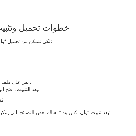
خطوات تحميل وتثبي
لكي تتمكن من تحميل “وان اكس بت” وتثبيته بنجاح، عليك اتباع الخطوات التالية:
انقر على ملف التثبيت واتبع التعليمات المعروضة على الشاشة.
بعد التثبيت، افتح البرنامج وابدأ في استخدامه لتحسين أداء حاسوبك.
نص
بعد تثبيت “وان اكس بت”، هناك بعض النصائح التي يمكن أن تساعدك في استخدام البرنامج بشكل أكثر فعالية: