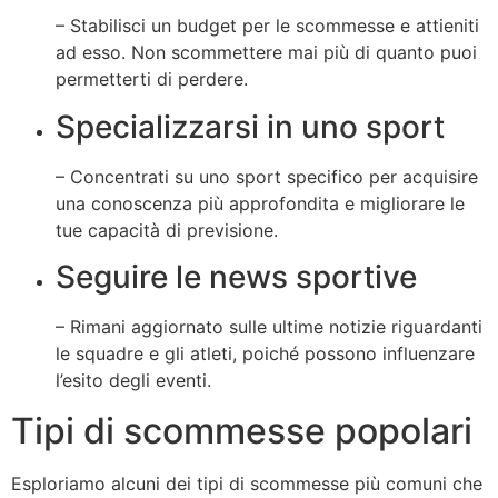
– Stabilisci un budget per le scommesse e attieniti
ad esso. Non scommettere mai più di quanto puoi
permetterti di perdere.
Specializzarsi in uno sport
– Concentrati su uno sport specifico per acquisire
una conoscenza più approfondita e migliorare le
tue capacità di previsione.
Seguire le news sportive
– Rimani aggiornato sulle ultime notizie riguardanti
le squadre e gli atleti, poiché possono influenzare
l’esito degli eventi.
Tipi di scommesse popolari
Esploriamo alcuni dei tipi di scommesse più comuni che