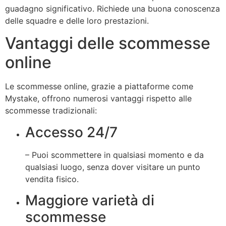
guadagno significativo. Richiede una buona conoscenza
delle squadre e delle loro prestazioni.
Vantaggi delle scommesse
online
Le scommesse online, grazie a piattaforme come
Mystake, offrono numerosi vantaggi rispetto alle
scommesse tradizionali:
Accesso 24/7
– Puoi scommettere in qualsiasi momento e da
qualsiasi luogo, senza dover visitare un punto
vendita fisico.
Maggiore varietà di
scommesse