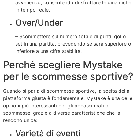
avvenendo, consentendo di sfruttare le dinamiche
in tempo reale.
Over/Under
– Scommettere sul numero totale di punti, gol o
set in una partita, prevedendo se sarà superiore o
inferiore a una cifra stabilita.
Perché scegliere Mystake
per le scommesse sportive?
Quando si parla di scommesse sportive, la scelta della
piattaforma giusta è fondamentale. Mystake è una delle
opzioni più interessanti per gli appassionati di
scommesse, grazie a diverse caratteristiche che la
rendono unica:
Varietà di eventi