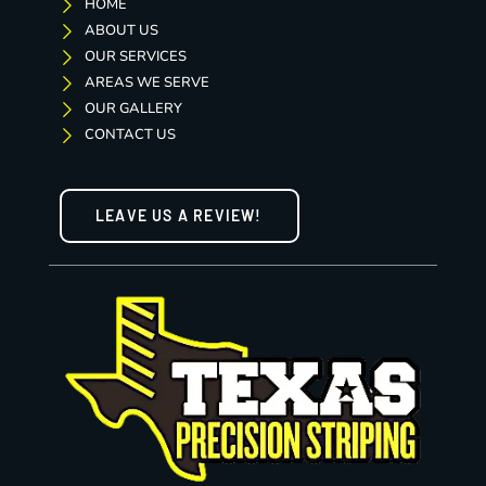
HOME
ABOUT US
OUR SERVICES
AREAS WE SERVE
OUR GALLERY
CONTACT US
LEAVE US A REVIEW!