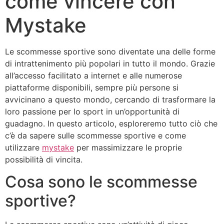
come vincere con
Mystake
Le scommesse sportive sono diventate una delle forme
di intrattenimento più popolari in tutto il mondo. Grazie
all’accesso facilitato a internet e alle numerose
piattaforme disponibili, sempre più persone si
avvicinano a questo mondo, cercando di trasformare la
loro passione per lo sport in un’opportunità di
guadagno. In questo articolo, esploreremo tutto ciò che
c’è da sapere sulle scommesse sportive e come
utilizzare
mystake
per massimizzare le proprie
possibilità di vincita.
Cosa sono le scommesse
sportive?