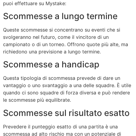
puoi effettuare su Mystake:
Scommesse a lungo termine
Queste scommesse si concentrano su eventi che si
svolgeranno nel futuro, come il vincitore di un
campionato o di un torneo. Offrono quote più alte, ma
richiedono una previsione a lungo termine.
Scommesse a handicap
Questa tipologia di scommessa prevede di dare un
vantaggio o uno svantaggio a una delle squadre. È utile
quando ci sono squadre di forza diversa e può rendere
le scommesse più equilibrate.
Scommesse sul risultato esatto
Prevedere il punteggio esatto di una partita è una
scommessa ad alto rischio ma con un potenziale di