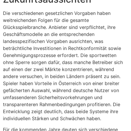
Die verschiedenen gesetzlichen Vorgaben haben
weitreichenden Folgen für die gesamte
Glücksspielbranche. Anbieter sind verpflichtet, ihre
Geschäftsmodelle an die entsprechenden
landesspezifischen Vorgaben ausrichten, was
beträchtliche Investitionen in Rechtkonformität sowie
Genehmigungsprozesse erfordert. Die sportwetten
ohne Sperre sorgen dafür, dass manche Betreiber sich
auf einen der zwei Märkte konzentrieren, während
andere versuchen, in beiden Ländern präsent zu sein.
Spieler haben Vorteile in Österreich von einer breiter
gefächerten Auswahl, während deutsche Nutzer von
umfassenderen Sicherheitsvorkehrungen und
transparenteren Rahmenbedingungen profitieren. Die
Entwicklung zeigt deutlich, dass beide Systeme ihre
individuellen Stärken und Schwächen haben.
Für die kommenden Jahre deuten sich verschiedene