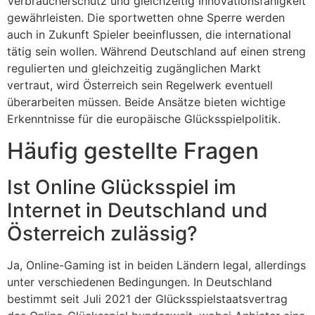
Verbraucherschutz und gleichzeitig Innovationsfähigkeit
gewährleisten. Die sportwetten ohne Sperre werden
auch in Zukunft Spieler beeinflussen, die international
tätig sein wollen. Während Deutschland auf einen streng
regulierten und gleichzeitig zugänglichen Markt
vertraut, wird Österreich sein Regelwerk eventuell
überarbeiten müssen. Beide Ansätze bieten wichtige
Erkenntnisse für die europäische Glücksspielpolitik.
Häufig gestellte Fragen
Ist Online Glücksspiel im
Internet in Deutschland und
Österreich zulässig?
Ja, Online-Gaming ist in beiden Ländern legal, allerdings
unter verschiedenen Bedingungen. In Deutschland
bestimmt seit Juli 2021 der Glücksspielstaatsvertrag