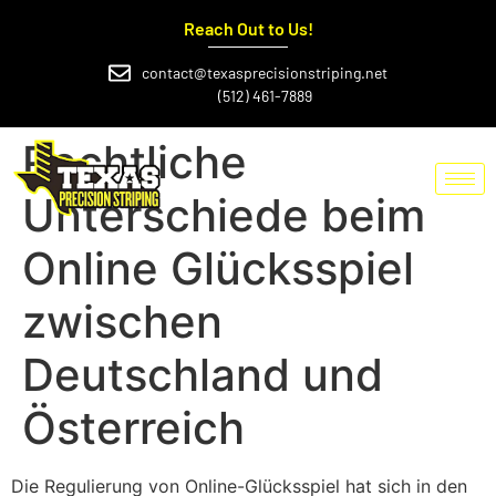
Reach Out to Us!
contact@texasprecisionstriping.net
(512) 461-7889
Rechtliche
Unterschiede beim
Online Glücksspiel
zwischen
Deutschland und
Österreich
Die Regulierung von Online-Glücksspiel hat sich in den