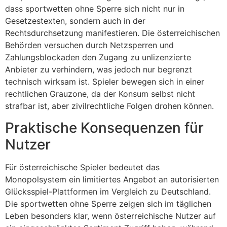
dass sportwetten ohne Sperre sich nicht nur in
Gesetzestexten, sondern auch in der
Rechtsdurchsetzung manifestieren. Die österreichischen
Behörden versuchen durch Netzsperren und
Zahlungsblockaden den Zugang zu unlizenzierte
Anbieter zu verhindern, was jedoch nur begrenzt
technisch wirksam ist. Spieler bewegen sich in einer
rechtlichen Grauzone, da der Konsum selbst nicht
strafbar ist, aber zivilrechtliche Folgen drohen können.
Praktische Konsequenzen für
Nutzer
Für österreichische Spieler bedeutet das
Monopolsystem ein limitiertes Angebot an autorisierten
Glücksspiel-Plattformen im Vergleich zu Deutschland.
Die sportwetten ohne Sperre zeigen sich im täglichen
Leben besonders klar, wenn österreichische Nutzer auf