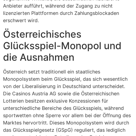
Anbieter aufführt, während der Zugang zu nicht
lizenzierten Plattformen durch Zahlungsblockaden
erschwert wird.
Österreichisches
Glücksspiel-Monopol und
die Ausnahmen
Österreich setzt traditionell ein staatliches
Monopolsystem beim Glücksspiel, das sich wesentlich
von der Liberalisierung in Deutschland unterscheidet.
Die Casinos Austria AG sowie die Österreichischen
Lotterien besitzen exklusive Konzessionen für
unterschiedliche Bereiche des Glücksspiels, während
sportwetten ohne Sperre vor allem bei der Öffnung des
Marktes hervortritt. Dieses Monopolsystem wird durch
das Glücksspielgesetz (GSpG) reguliert, das lediglich