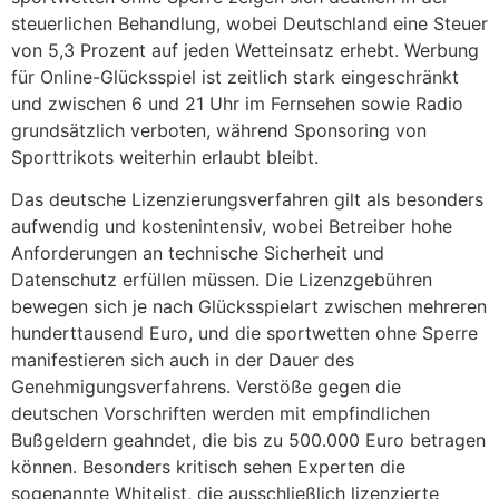
steuerlichen Behandlung, wobei Deutschland eine Steuer
von 5,3 Prozent auf jeden Wetteinsatz erhebt. Werbung
für Online-Glücksspiel ist zeitlich stark eingeschränkt
und zwischen 6 und 21 Uhr im Fernsehen sowie Radio
grundsätzlich verboten, während Sponsoring von
Sporttrikots weiterhin erlaubt bleibt.
Das deutsche Lizenzierungsverfahren gilt als besonders
aufwendig und kostenintensiv, wobei Betreiber hohe
Anforderungen an technische Sicherheit und
Datenschutz erfüllen müssen. Die Lizenzgebühren
bewegen sich je nach Glücksspielart zwischen mehreren
hunderttausend Euro, und die sportwetten ohne Sperre
manifestieren sich auch in der Dauer des
Genehmigungsverfahrens. Verstöße gegen die
deutschen Vorschriften werden mit empfindlichen
Bußgeldern geahndet, die bis zu 500.000 Euro betragen
können. Besonders kritisch sehen Experten die
sogenannte Whitelist, die ausschließlich lizenzierte