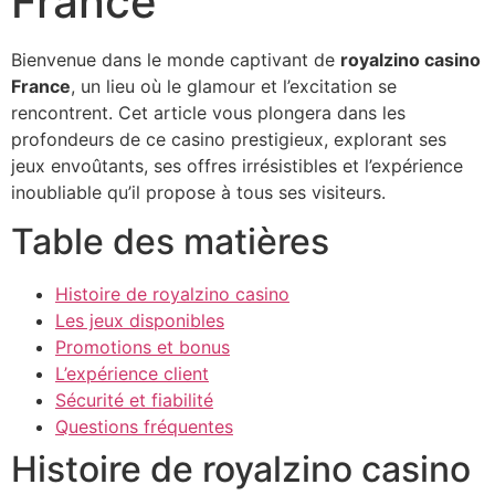
France
Bienvenue dans le monde captivant de
royalzino casino
France
, un lieu où le glamour et l’excitation se
rencontrent. Cet article vous plongera dans les
profondeurs de ce casino prestigieux, explorant ses
jeux envoûtants, ses offres irrésistibles et l’expérience
inoubliable qu’il propose à tous ses visiteurs.
Table des matières
Histoire de royalzino casino
Les jeux disponibles
Promotions et bonus
L’expérience client
Sécurité et fiabilité
Questions fréquentes
Histoire de royalzino casino