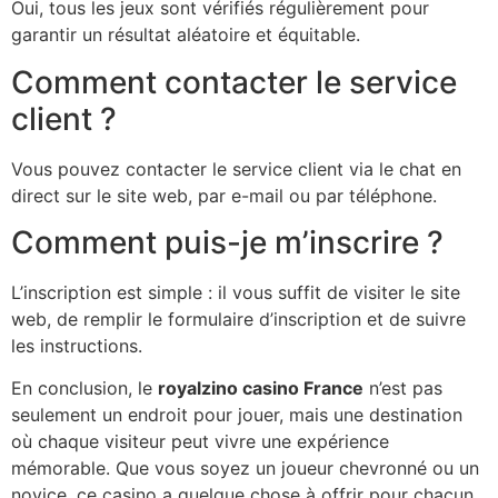
Oui, tous les jeux sont vérifiés régulièrement pour
garantir un résultat aléatoire et équitable.
Comment contacter le service
client ?
Vous pouvez contacter le service client via le chat en
direct sur le site web, par e-mail ou par téléphone.
Comment puis-je m’inscrire ?
L’inscription est simple : il vous suffit de visiter le site
web, de remplir le formulaire d’inscription et de suivre
les instructions.
En conclusion, le
royalzino casino France
n’est pas
seulement un endroit pour jouer, mais une destination
où chaque visiteur peut vivre une expérience
mémorable. Que vous soyez un joueur chevronné ou un
novice, ce casino a quelque chose à offrir pour chacun.