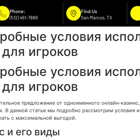
Phone:
Find Us
(512) 461-7889
San Marcos, TX
дробные условия испо
Home
About Us
Our Services
Areas W
 для игроков
дробные условия испо
 для игроков
тельное предложение от одноименного онлайн-казино,
. В данной статье мы подробно рассмотрим условия ис
рать с максимальной выгодой.
с и его виды