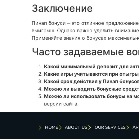
Заключение
Пинап бонуси – это отличное предложение
выигрыш. Однако важно уделить внимание
Применяйте знания о бонусах максимальн
Часто задаваемые во
Какой минимальный депозит для акт
Какие игры учитываются при отыгры
Какой срок действия у Пинап бонусо
Можно ли выводить бонусные средст
Можно ли использовать бонусы на 
версии сайта.
HOME
ABOUT US
OUR SERVICES
AR