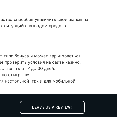
жество способов увеличить свои шансы на
х ситуаций с выводом средств.
 типа бонуса и может варьироваться.
е проверить условия на сайте казино.
ставлять от 7 до 30 дней.
 по отыгрышу.
ля настольной, так и для мобильной
LEAVE US A REVIEW!