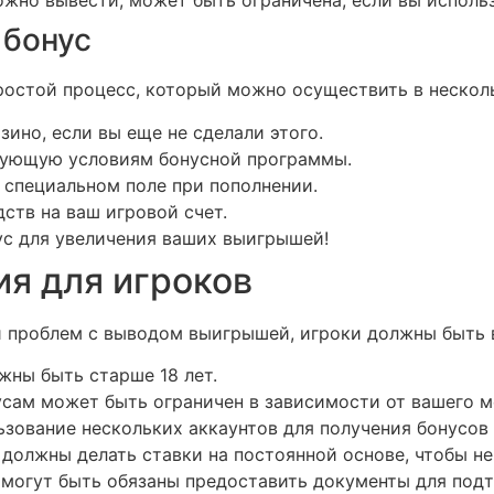
жно вывести, может быть ограничена, если вы исполь
 бонус
ростой процесс, который можно осуществить в нескол
зино, если вы еще не сделали этого.
твующую условиям бонусной программы.
 специальном поле при пополнении.
ств на ваш игровой счет.
нус для увеличения ваших выигрышей!
ия для игроков
и проблем с выводом выигрышей, игроки должны быть в
жны быть старше 18 лет.
нусам может быть ограничен в зависимости от вашего 
ьзование нескольких аккаунтов для получения бонусов
 должны делать ставки на постоянной основе, чтобы н
 могут быть обязаны предоставить документы для под