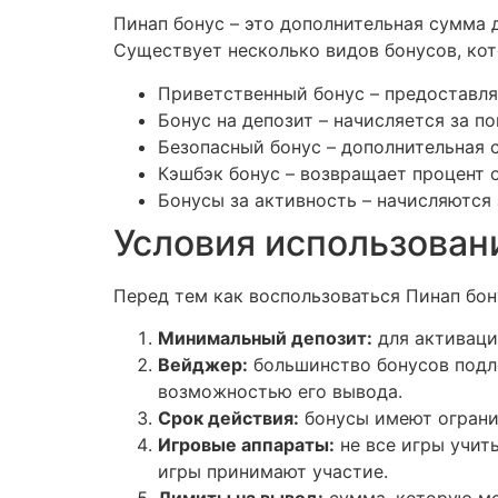
Пинап бонус – это дополнительная сумма 
Существует несколько видов бонусов, ко
Приветственный бонус – предоставля
Бонус на депозит – начисляется за 
Безопасный бонус – дополнительная 
Кэшбэк бонус – возвращает процент 
Бонусы за активность – начисляются 
Условия использован
Перед тем как воспользоваться Пинап бо
Минимальный депозит:
для активаци
Вейджер:
большинство бонусов подле
возможностью его вывода.
Срок действия:
бонусы имеют огранич
Игровые аппараты:
не все игры учит
игры принимают участие.