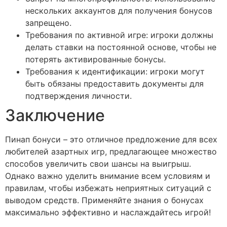
нескольких аккаунтов для получения бонусов
запрещено.
Требования по активной игре: игроки должны
делать ставки на постоянной основе, чтобы не
потерять активированные бонусы.
Требования к идентификации: игроки могут
быть обязаны предоставить документы для
подтверждения личности.
Заключение
Пинап бонуси – это отличное предложение для всех
любителей азартных игр, предлагающее множество
способов увеличить свои шансы на выигрыш.
Однако важно уделить внимание всем условиям и
правилам, чтобы избежать неприятных ситуаций с
выводом средств. Применяйте знания о бонусах
максимально эффективно и наслаждайтесь игрой!