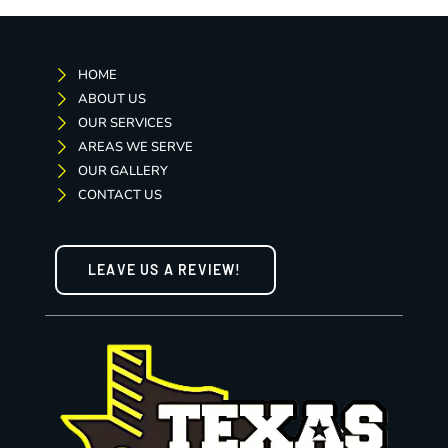
HOME
ABOUT US
OUR SERVICES
AREAS WE SERVE
OUR GALLERY
CONTACT US
LEAVE US A REVIEW!