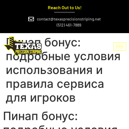
Reach Out to Us!
contact@texasprecisionstriping.net
(512) 461-7889
Пинап бонус:
подробные условия
использования и
правила сервиса
для игроков
Пинап бонус: