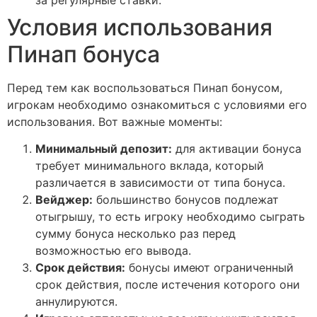
Условия использования
Пинап бонуса
Перед тем как воспользоваться Пинап бонусом,
игрокам необходимо ознакомиться с условиями его
использования. Вот важные моменты:
Минимальный депозит:
для активации бонуса
требует минимального вклада, который
различается в зависимости от типа бонуса.
Вейджер:
большинство бонусов подлежат
отыгрышу, то есть игроку необходимо сыграть
сумму бонуса несколько раз перед
возможностью его вывода.
Срок действия:
бонусы имеют ограниченный
срок действия, после истечения которого они
аннулируются.