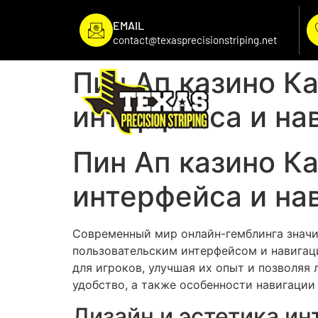
EMAIL
contact@texasprecisionstriping.net
Пин Ап казино К
интерфейса и на
Пин Ап казино К
интерфейса и на
Современный мир онлайн-гемблинга значи
пользовательским интерфейсом и навигаци
для игроков, улучшая их опыт и позволяя
удобство, а также особенности навигации 
Дизайн и эстетика и