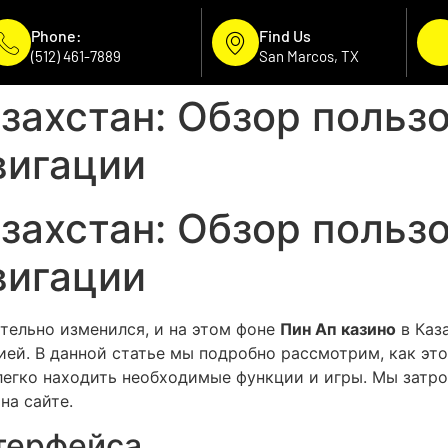
Phone:
Find Us
(512) 461-7889
San Marcos, TX
азахстан: Обзор польз
Home
About Us
Our Services
Areas W
вигации
азахстан: Обзор польз
вигации
тельно изменился, и на этом фоне
Пин Ап казино
в Каз
ей. В данной статье мы подробно рассмотрим, как это
 легко находить необходимые функции и игры. Мы затр
на сайте.
нтерфейса