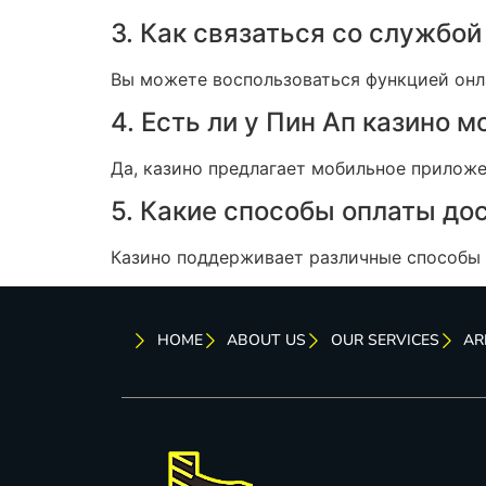
3. Как связаться со службо
Вы можете воспользоваться функцией онла
4. Есть ли у Пин Ап казино 
Да, казино предлагает мобильное приложе
5. Какие способы оплаты до
Казино поддерживает различные способы 
HOME
ABOUT US
OUR SERVICES
AR