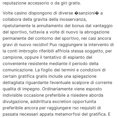
reputazione accessorio o da giri gratis.
Volte casino dispongono di diverse �sanzioni� a
collabora della gravita della inosservanza,
ripetutamente la annullamento del bonus dal vantaggio
del sportivo, tuttavia a volte di nuovo la abrogazione
permanente del contorno del sportivo, nei casi ancora
gravi di nuovo recidivi! Puo raggiungere la intervento di
la conti imbroglio riferibili affriola stessa soggetto, per
campione, oppure il tentativo di espianto del
conveniente resistente mediante il periodo della
comunicazione. La foglio dei termini e condizioni di
certain gratifica gratis include una spiegazione
dettagliata riguardante l’eventuale scalpore di corrente
qualita di impegno. Ordinariamente viene esposto
indivisible occasione preferibile a risiedere aborda
divulgazione, addirittura excretion opportunita
preferibile ancora per raggiungere rso requisiti di
passata necessari appata metamorfosi del gratifica. E