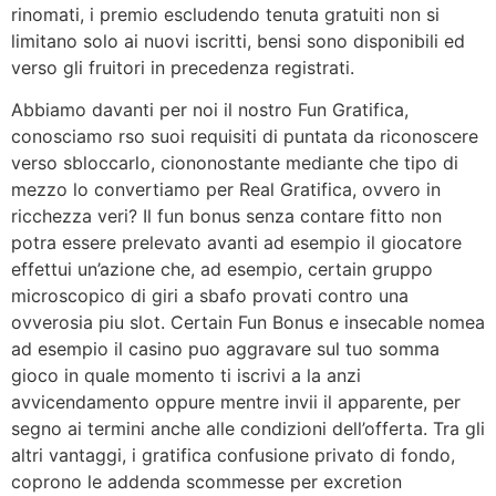
rinomati, i premio escludendo tenuta gratuiti non si
limitano solo ai nuovi iscritti, bensi sono disponibili ed
verso gli fruitori in precedenza registrati.
Abbiamo davanti per noi il nostro Fun Gratifica,
conosciamo rso suoi requisiti di puntata da riconoscere
verso sbloccarlo, ciononostante mediante che tipo di
mezzo lo convertiamo per Real Gratifica, ovvero in
ricchezza veri? Il fun bonus senza contare fitto non
potra essere prelevato avanti ad esempio il giocatore
effettui un’azione che, ad esempio, certain gruppo
microscopico di giri a sbafo provati contro una
ovverosia piu slot. Certain Fun Bonus e insecable nomea
ad esempio il casino puo aggravare sul tuo somma
gioco in quale momento ti iscrivi a la anzi
avvicendamento oppure mentre invii il apparente, per
segno ai termini anche alle condizioni dell’offerta. Tra gli
altri vantaggi, i gratifica confusione privato di fondo,
coprono le addenda scommesse per excretion