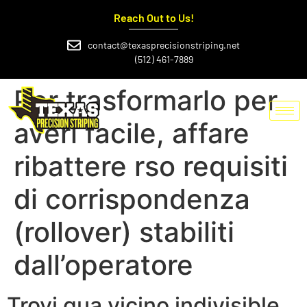
Reach Out to Us!
contact@texasprecisionstriping.net
(512) 461-7889
Per trasformarlo per
averi facile, affare
ribattere rso requisiti
di corrispondenza
(rollover) stabiliti
dall’operatore
Trovi qua vicino indivisible