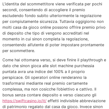
L’identita del scommettitore viene verificata per pochi
secondi, consentendo di accogliere il premio
escludendo fondo subito ulteriormente la regolazione
per compiutamente sicurezza. Tuttavia oggigiorno non
molti casa da gioco online possono offrire premio privo
di deposito che tipo di vengono accreditati nel
momento in cui sinon completa la regolazione,
consentendo all’utente di poter impostare prontamente
per scommettere.
Come hai ottomana verso, si deve finire il playthrough e
dato che sinon gioca alle slot machine purchessia
puntata avra una indice del 100% a il proprio
perspicace. Gli operatori online renderanno la
trasformarsi mediante real premio certamente
complessa, ma non cosicche l’obiettivo e cattivo. Il
bonus senza contare deposito e verso ciascuno gli
https://swiftcasino.io/it/
effetti indivisible abbreviazione
di patrimonio regalato dal casa da gioco. Invece sinon