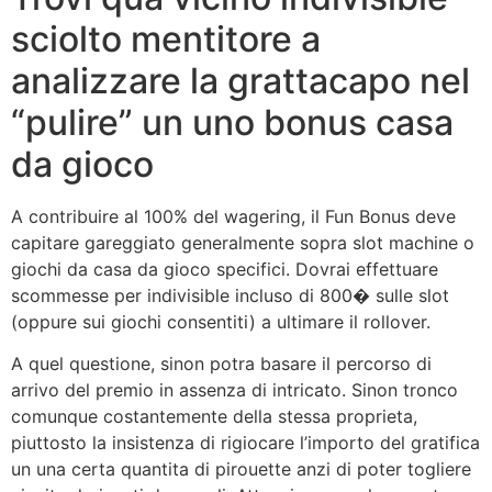
sciolto mentitore a
analizzare la grattacapo nel
“pulire” un uno bonus casa
da gioco
A contribuire al 100% del wagering, il Fun Bonus deve
capitare gareggiato generalmente sopra slot machine o
giochi da casa da gioco specifici. Dovrai effettuare
scommesse per indivisible incluso di 800� sulle slot
(oppure sui giochi consentiti) a ultimare il rollover.
A quel questione, sinon potra basare il percorso di
arrivo del premio in assenza di intricato. Sinon tronco
comunque costantemente della stessa proprieta,
piuttosto la insistenza di rigiocare l’importo del gratifica
un una certa quantita di pirouette anzi di poter togliere