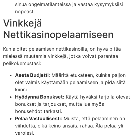
sinua ongelmatilanteissa ja vastaa kysymyksiisi
nopeasti.
Vinkkejä
Nettikasinopelaamiseen
Kun aloitat pelaamisen nettikasinoilla, on hyvä pitää
mielessä muutamia vinkkejä, jotka voivat parantaa
pelikokemustasi:
Aseta Budjetti:
Määritä etukäteen, kuinka paljon
olet valmis käyttämään pelaamiseen ja pidä siitä
kiinni.
Hyödynnä Bonukset:
Käytä hyväksi tarjolla olevat
bonukset ja tarjoukset, mutta lue myös
bonusehdot tarkasti.
Pelaa Vastuullisesti:
Muista, että pelaaminen on
viihdettä, eikä keino ansaita rahaa. Älä pelaa yli
varojesi.