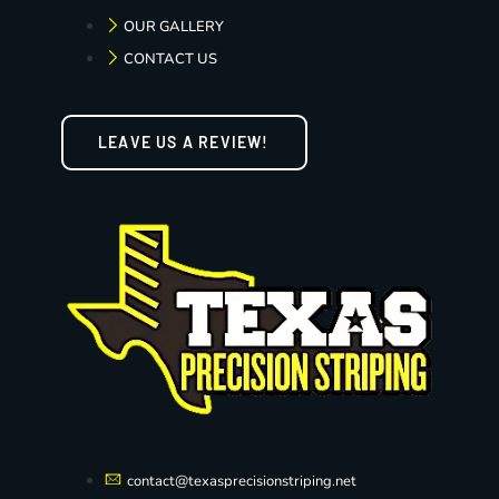
OUR GALLERY
CONTACT US
LEAVE US A REVIEW!
contact@texasprecisionstriping.net