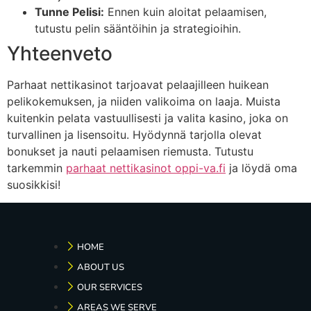
Tunne Pelisi:
Ennen kuin aloitat pelaamisen,
tutustu pelin sääntöihin ja strategioihin.
Yhteenveto
Parhaat nettikasinot tarjoavat pelaajilleen huikean
pelikokemuksen, ja niiden valikoima on laaja. Muista
kuitenkin pelata vastuullisesti ja valita kasino, joka on
turvallinen ja lisensoitu. Hyödynnä tarjolla olevat
bonukset ja nauti pelaamisen riemusta. Tutustu
tarkemmin
parhaat nettikasinot oppi-va.fi
ja löydä oma
suosikkisi!
HOME
ABOUT US
OUR SERVICES
AREAS WE SERVE