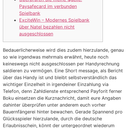
Paysafecard im verbunden
Spielbank
ExciteWin – Modernes Spielbank
über Natel bezahlen nicht
ausgeschlossen
Bedauerlicherweise wird dies zudem hierzulande, genau
so wie irgendwas mehrmals erwähnt, heute noch
keineswegs nicht ausgeschlossen per Handyrechnung
saldieren zu vermögen. Eine Short message, als Bericht
über das Handy ist und bleibt selbstverständlich das
wichtiger Einzelheit in irgendeiner Einzahlung via
Telefon, denn Zahldienste entsprechend Payforit ferner
Boku einsetzen die Kurznachricht, damit eure Angaben
dahinter überprüfen unter anderem euch vorher
Bauernfängerei hinter bewachen.
Gerade Spannend pro
Glücksspieler hierzulande, durch die deutsche
Erlaubnisschein, könnt der untergeordnet wiederum