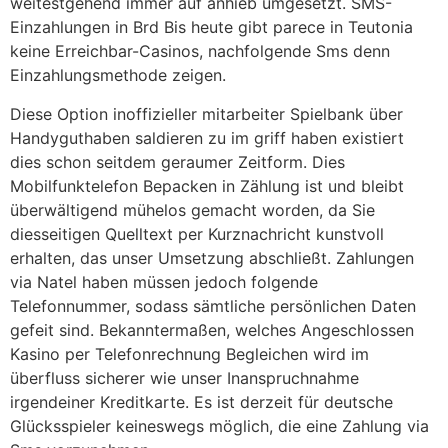
weitestgehend immer auf anhieb umgesetzt. SMS-
Einzahlungen in Brd Bis heute gibt parece in Teutonia
keine Erreichbar-Casinos, nachfolgende Sms denn
Einzahlungsmethode zeigen.
Diese Option inoffizieller mitarbeiter Spielbank über
Handyguthaben saldieren zu im griff haben existiert
dies schon seitdem geraumer Zeitform. Dies
Mobilfunktelefon Bepacken in Zählung ist und bleibt
überwältigend mühelos gemacht worden, da Sie
diesseitigen Quelltext per Kurznachricht kunstvoll
erhalten, das unser Umsetzung abschließt. Zahlungen
via Natel haben müssen jedoch folgende
Telefonnummer, sodass sämtliche persönlichen Daten
gefeit sind. Bekanntermaßen, welches Angeschlossen
Kasino per Telefonrechnung Begleichen wird im
überfluss sicherer wie unser Inanspruchnahme
irgendeiner Kreditkarte. Es ist derzeit für deutsche
Glücksspieler keineswegs möglich, die eine Zahlung via