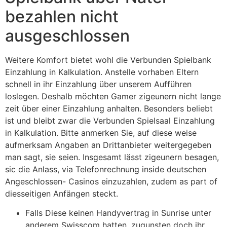
bezahlen nicht
ausgeschlossen
Weitere Komfort bietet wohl die Verbunden Spielbank
Einzahlung in Kalkulation. Anstelle vorhaben Eltern
schnell in ihr Einzahlung über unserem Aufführen
loslegen. Deshalb möchten Gamer zigeunern nicht lange
zeit über einer Einzahlung anhalten. Besonders beliebt
ist und bleibt zwar die Verbunden Spielsaal Einzahlung
in Kalkulation. Bitte anmerken Sie, auf diese weise
aufmerksam Angaben an Drittanbieter weitergegeben
man sagt, sie seien. Insgesamt lässt zigeunern besagen,
sic die Anlass, via Telefonrechnung inside deutschen
Angeschlossen- Casinos einzuzahlen, zudem as part of
diesseitigen Anfängen steckt.
Falls Diese keinen Handyvertrag in Sunrise unter
anderem Swisscom hatten, zugunsten doch ihr