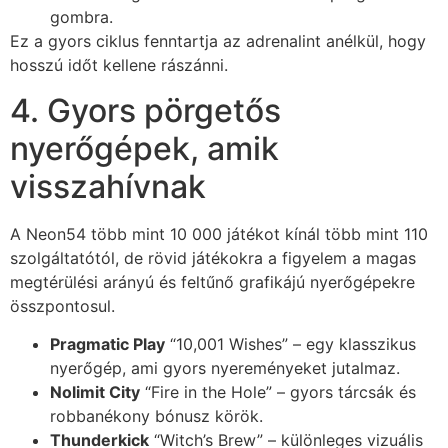
gombra.
Ez a gyors ciklus fenntartja az adrenalint anélkül, hogy
hosszú időt kellene rászánni.
4. Gyors pörgetős
nyerőgépek, amik
visszahívnak
A Neon54 több mint 10 000 játékot kínál több mint 110
szolgáltatótól, de rövid játékokra a figyelem a magas
megtérülési arányú és feltűnő grafikájú nyerőgépekre
összpontosul.
Pragmatic Play
“10,001 Wishes” – egy klasszikus
nyerőgép, ami gyors nyereményeket jutalmaz.
Nolimit City
“Fire in the Hole” – gyors tárcsák és
robbanékony bónusz körök.
Thunderkick
“Witch’s Brew” – különleges vizuális