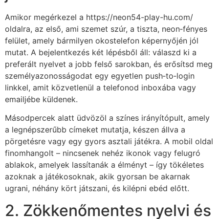
Amikor megérkezel a https://neon54-play-hu.com/
oldalra, az első, ami szemet szúr, a tiszta, neon‑fényes
felület, amely bármilyen okostelefon képernyőjén jól
mutat. A bejelentkezés két lépésből áll: válaszd ki a
preferált nyelvet a jobb felső sarokban, és erősítsd meg
személyazonosságodat egy egyetlen push‑to‑login
linkkel, amit közvetlenül a telefonod inboxába vagy
emailjébe küldenek.
Másodpercek alatt üdvözöl a színes irányítópult, amely
a legnépszerűbb címeket mutatja, készen állva a
pörgetésre vagy egy gyors asztali játékra. A mobil oldal
finomhangolt – nincsenek nehéz ikonok vagy felugró
ablakok, amelyek lassítanák a élményt – így tökéletes
azoknak a játékosoknak, akik gyorsan be akarnak
ugrani, néhány kört játszani, és kilépni ebéd előtt.
2. Zökkenőmentes nyelvi és