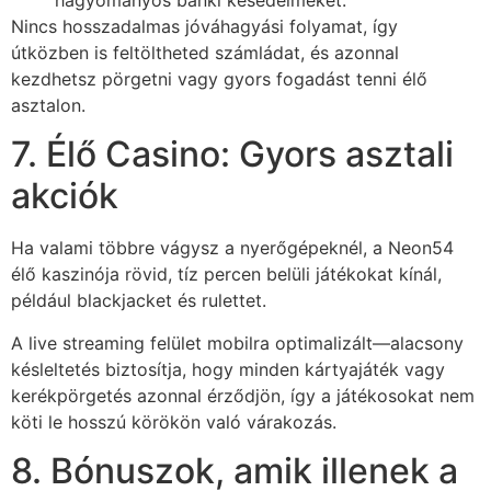
hagyományos banki késedelmeket.
Nincs hosszadalmas jóváhagyási folyamat, így
útközben is feltöltheted számládat, és azonnal
kezdhetsz pörgetni vagy gyors fogadást tenni élő
asztalon.
7. Élő Casino: Gyors asztali
akciók
Ha valami többre vágysz a nyerőgépeknél, a Neon54
élő kaszinója rövid, tíz percen belüli játékokat kínál,
például blackjacket és rulettet.
A live streaming felület mobilra optimalizált—alacsony
késleltetés biztosítja, hogy minden kártyajáték vagy
kerékpörgetés azonnal érződjön, így a játékosokat nem
köti le hosszú körökön való várakozás.
8. Bónuszok, amik illenek a