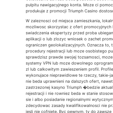
pulpitu nawigacyjnego konta. Moze ci pomoc
produkuje z promocji Triumph Casino dostos
W zaleznosci od miejsca zamieszkania, loka
mozliwosc skorzystac z ofert promocyjnych 
swiadczenia ekspertyzy przed proba ubiegania
aplikacji o lub zlozyc wniosek o zachet pr
ograniczen geolokalizacyjnych. Oznacza to, 
procedury rejestracji lub moze osobistego pul
sprawdzisz prawde swojej tozsamosci, mozes
systemy VPN lub moze dowolnego oprogramowa
zl lub calkowitym zawieszeniem profil. Profil
wykonujace nieprawidlowe te rzeczy, takie-j
nie beda uprawnieni na dalszych ofert, nawe
zastrzezonej kasyno Triumph �bedzie aktu
rejestracji i nie rowniez beda w stanie sto
sie i albo posiadanie regionalnymi wytyczny
zdecydowac zasady kwalifikowalnosci nie pr
jesli nie cofniete. Byc pewnym, ty do zawsz