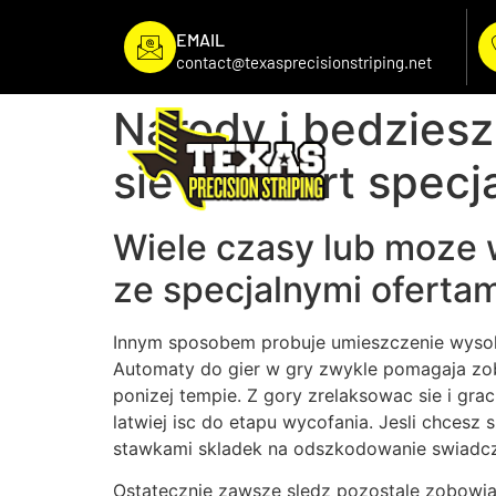
EMAIL
contact@texasprecisionstriping.net
Narody i bedziesz
sie do ofert specj
Wiele czasy lub moze 
ze specjalnymi ofertam
Innym sposobem probuje umieszczenie wysok
Automaty do gier w gry zwykle pomagaja zob
ponizej tempie. Z gory zrelaksowac sie i grac
latwiej isc do etapu wycofania. Jesli chcesz 
stawkami skladek na odszkodowanie swiadc
Ostatecznie zawsze sledz pozostale zobowi