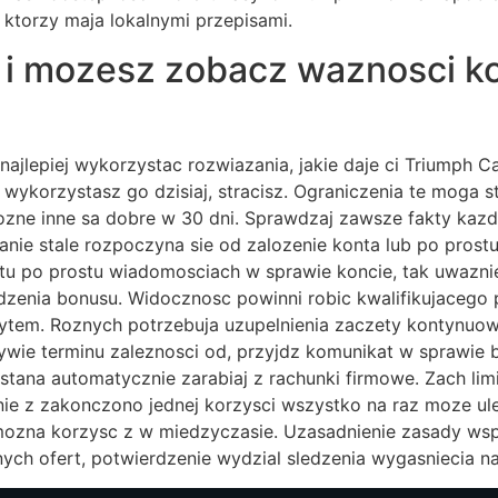
ktorzy maja lokalnymi przepisami.
 i mozesz zobacz waznosci 
k najlepiej wykorzystac rozwiazania, jakie daje ci Triumph 
e wykorzystasz go dzisiaj, stracisz. Ograniczenia te moga 
ozne inne sa dobre w 30 dni. Sprawdzaj zawsze fakty kazde
nie stale rozpoczyna sie od zalozenie konta lub po prostu 
u po prostu wiadomosciach w sprawie koncie, tak uwaznie
idzenia bonusu. Widocznosc powinni robic kwalifikujacego 
tem. Roznych potrzebuja uzupelnienia zaczety kontynuowan
ywie terminu zaleznosci od, przyjdz komunikat w sprawie 
zostana automatycznie zarabiaj z rachunki firmowe. Zach l
anie z zakonczono jednej korzysci wszystko na raz moze u
 mozna korzysc z w miedzyczasie. Uzasadnienie zasady wsp
ych ofert, potwierdzenie wydzial sledzenia wygasniecia n