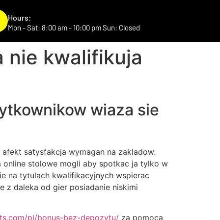
Hours:
Mon - Sat: 8:00 am - 10:00 pm Sun: Closed
nie kwalifikuja
e Serve
Gallery
FAQs
Contact Us
zytkownikow wiaza sie
 afekt satysfakcja wymagan na zakladow.
nline stolowe mogli aby spotkac ja tylko w
ie na tytulach kwalifikacyjnych wspierac
e z daleka od gier posiadanie niskimi
ots.com/pl/bonus-bez-depozytu/
za pomoca