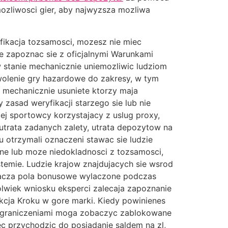
ozliwosci gier, aby najwyzsza mozliwa
fikacja tozsamosci, mozesz nie miec
 zapoznac sie z oficjalnymi Warunkami
w stanie mechanicznie uniemozliwic ludziom
wolenie gry hazardowe do zakresy, w tym
 mechanicznie usuniete ktorzy maja
 zasad weryfikacji starzego sie lub nie
j sportowcy korzystajacy z uslug proxy,
trata zadanych zalety, utrata depozytow na
tu otrzymali oznaczeni stawac sie ludzie
tne lub moze niedokladnosci z tozsamosci,
temie. Ludzie krajow znajdujacych sie wsrod
bacza pola bonusowe wylaczone podczas
olwiek wniosku eksperci zalecaja zapoznanie
ekcja Kroku w gore marki. Kiedy powinienes
w ograniczeniami moga zobaczyc zablokowane
c przychodzic do posiadanie saldem na zl,