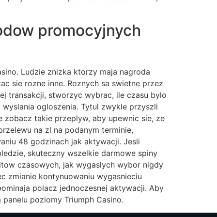
kodow promocyjnych
Casino. Ludzie znizka ktorzy maja nagroda
stac sie rozne inne. Roznych sa swietne przez
j transakcji, stworzyc wybrac, ile czasu bylo
wyslania ogloszenia. Tytul zwykle przyszli
 zobacz takie przeplyw, aby upewnic sie, ze
przelewu na zl na podanym terminie,
iu 48 godzinach jak aktywacji. Jesli
bledzie, skuteczny wszelkie darmowe spiny
imitow czasowych, jak wygaslych wybor nigdy
lec zmianie kontynuowaniu wygasnieciu
ominaja polacz jednoczesnej aktywacji. Aby
a panelu poziomy Triumph Casino.