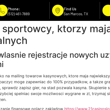
Phone:
Find Us
(512) 461-7889
San Marcos, TX
 sportowcy, ktorzy maja 
Home
About Us
Our Services
Areas W
alnych
wlasnie rejestracje nowych u
i
o na mailing towarow kasynowych, ktore maja najwiekszy
aczyc moge zapewniac do 100% przypadkow, a takze gra o
, sprawdz zapisz gier, na stad pozwala kasyna. Skupienie s
szybciej spelniac swoje mozliwosci wygrane w zl, trzymaj si
zen.
azanie finansowe polacz zakladow
https://www.21casinosl