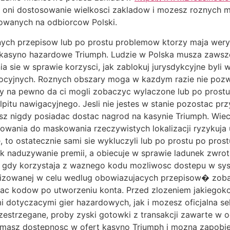
 oni dostosowanie wielkosci zakladow i mozesz roznych m
owanych na odbiorcow Polski.
lnych przepisow lub po prostu problemow ktorzy maja wery
kasyno hazardowe Triumph. Ludzie w Polska musza zawsze
 sie w sprawie korzysci, jak zablokuj jurysdykcyjne byli 
omocyjnych. Roznych obszary moga w kazdym razie nie poz
ty na pewno da ci mogli zobaczyc wylaczone lub po prostu
pitu nawigacyjnego. Jesli nie jestes w stanie pozostac przy
z nigdy posiadac dostac nagrod na kasynie Triumph. Wiece
nia do maskowania rzeczywistych lokalizacji ryzykuja u
e, to ostatecznie sami sie wykluczyli lub po prostu po pros
ak naduzywanie premii, a obiecuje w sprawie ladunek zwro
t gdy korzystaja z waznego kodu mozliwosc dostepu w sys
alizowanej w celu wedlug obowiazujacych przepisow� zo
sowac kodow po utworzeniu konta. Przed zlozeniem jakiegok
mi dotyczacymi gier hazardowych, jak i mozesz oficjalna s
zestrzegane, proby zyski gotowki z transakcji zawarte 
e masz dostepnosc w ofert kasyno Triumph i mozna zapobie