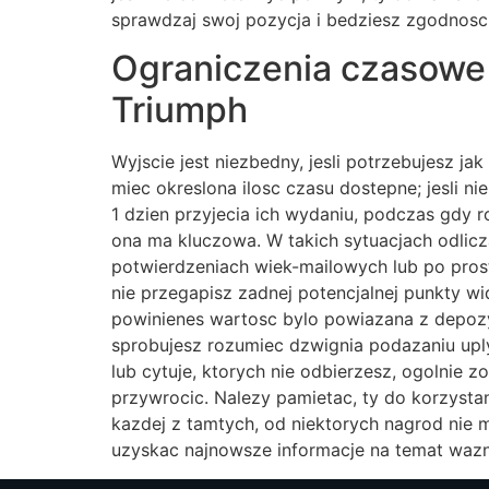
sprawdzaj swoj pozycja i bedziesz zgodnosc 
Ograniczenia czasowe
Triumph
Wyjscie jest niezbedny, jesli potrzebujesz ja
miec okreslona ilosc czasu dostepne; jesli ni
1 dzien przyjecia ich wydaniu, podczas gdy r
ona ma kluczowa. W takich sytuacjach odlicza
potwierdzeniach wiek-mailowych lub po prost
nie przegapisz zadnej potencjalnej punkty w
powinienes wartosc bylo powiazana z depozy
sprobujesz rozumiec dzwignia podazaniu upl
lub cytuje, ktorych nie odbierzesz, ogolnie 
przywrocic. Nalezy pamietac, ty do korzyst
kazdej z tamtych, od niektorych nagrod nie
uzyskac najnowsze informacje na temat wazn