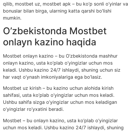
qilib, mostbet uz, mostbet apk – bu ko’p sonli o’yinlar va
bonuslar bilan birga, ularning katta qarshi bo’lishi
mumkin.
O’zbekistonda Mostbet
onlayn kazino haqida
Mostbet onlayn kazino – bu O’zbekistonda mashhur
onlayn kazino, usta ko’plab o’yingizlar uchun mos
keladi. Ushbu kazino 24/7 ishlaydi, shuning uchun siz
har vaqt o’ynash imkoniyalariga ega bo’lasiz.
Mostbet uz kirish – bu kazino uchun alohida kirish
sahifasi, usta ko’plab o’yingizlar uchun mos keladi.
Ushbu sahifa sizga o’yingizlar uchun mos keladigan
o’yingizlar ro’yxatini beradi.
Mostbet – bu onlayn kazino, usta ko’plab o’yingizlar
uchun mos keladi. Ushbu kazino 24/7 ishlaydi, shuning