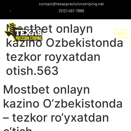
contact@texasprecisionstriping.net
(512) 461-7889
Mostbet onlayn
kazino Ozbekistonda
tezkor royxatdan
otish.563
Mostbet onlayn
kazino O‘zbekistonda
– tezkor ro‘yxatdan