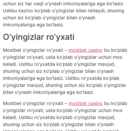
uchun siz har vaqt o’ynash imkoniyalariga ega bo’lasiz.
Ushbu kazino ko’plab o’yingizlar bilan ishlaydi, shuning
uchun siz ko’plab o’yingizlar bilan o’ynash
imkoniyalariga ega bo’lasiz.
O’yingizlar ro’yxati
Mostbet o’yingizlar ro’yxati –
mostbet casino
bu ko’plab
o’yingizlar ro’yxati, usta ko’plab o’yingizlar uchun mos
keladi. Ushbu ro’yxatda ko’plab o’yingizlar mavjud,
shuning uchun siz ko’plab o’yingizlar bilan o’ynash
imkoniyalariga ega bo’lasiz. Ushbu ro’yxatda ko’plab
o’yingizlar mavjud, shuning uchun siz ko’plab o’yingizlar
bilan o’ynash imkoniyalariga ega bo’lasiz.
Mostbet o’yingizlar ro’yxati –
mostbet casino
bu ko’plab
o’yingizlar ro’yxati, usta ko’plab o’yingizlar uchun mos
keladi. Ushbu ro’yxatda ko’plab o’yingizlar mavjud,
shuning uchun siz ko’plab o’yingizlar bilan o’ynash