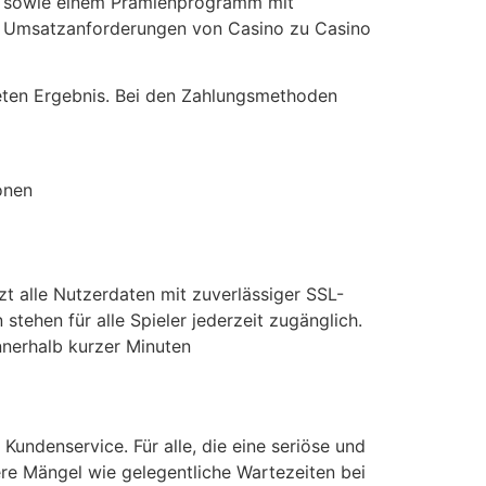
en sowie einem Prämienprogramm mit
da Umsatzanforderungen von Casino zu Casino
eten Ergebnis. Bei den Zahlungsmethoden
onen
zt alle Nutzerdaten mit zuverlässiger SSL-
stehen für alle Spieler jederzeit zugänglich.
nnerhalb kurzer Minuten
Kundenservice. Für alle, die eine seriöse und
ere Mängel wie gelegentliche Wartezeiten bei