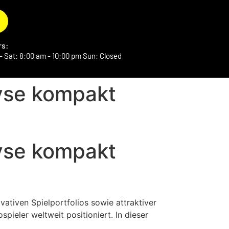
rs:
- Sat: 8:00 am - 10:00 pm Sun: Closed
lyse kompakt
e Serve
Gallery
FAQs
Contact Us
lyse kompakt
vativen Spielportfolios sowie attraktiver
pieler weltweit positioniert. In dieser