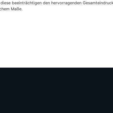
diese beeinträchtigen den hervorragenden Gesamteindruc
eichem Maße.