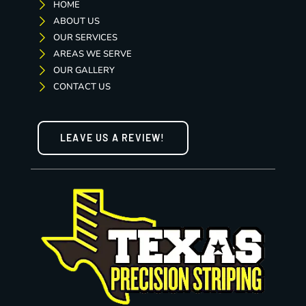
HOME
ABOUT US
OUR SERVICES
AREAS WE SERVE
OUR GALLERY
CONTACT US
LEAVE US A REVIEW!