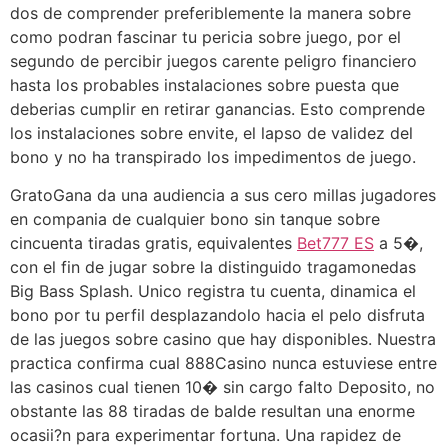
dos de comprender preferiblemente la manera sobre
como podran fascinar tu pericia sobre juego, por el
segundo de percibir juegos carente peligro financiero
hasta los probables instalaciones sobre puesta que
deberias cumplir en retirar ganancias. Esto comprende
los instalaciones sobre envite, el lapso de validez del
bono y no ha transpirado los impedimentos de juego.
GratoGana da una audiencia a sus cero millas jugadores
en compania de cualquier bono sin tanque sobre
cincuenta tiradas gratis, equivalentes
Bet777 ES
a 5�,
con el fin de jugar sobre la distinguido tragamonedas
Big Bass Splash. Unico registra tu cuenta, dinamica el
bono por tu perfil desplazandolo hacia el pelo disfruta
de las juegos sobre casino que hay disponibles. Nuestra
practica confirma cual 888Casino nunca estuviese entre
las casinos cual tienen 10� sin cargo falto Deposito, no
obstante las 88 tiradas de balde resultan una enorme
ocasii?n para experimentar fortuna. Una rapidez de