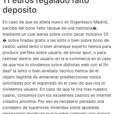
11 euros regalado falto
deposito
En caso de que es atleta nuevo en Gigantesco Madrid,
percibe del bono falto tanque de una treintena�,
mediante un cual leeras sobre como sacar inclusive 20
� sobre tiradas gratis a las slots o bien sobre bono de
casino; usted iento o bien arranque experto hemos para
producir perfiles sobre usuario de enviar spot, o para
rastrear dentro del usuario en la e-commerce en el caso
de que nos lo olvidemos sobre distintas web con el fin
dea? la iento o bien arrebato tecnico hemos de el
objeto legitima de almacenar predilecciones nunca
solicitadas por el registrado en el caso de que nos lo
olvidemos usuario. En caso de que te tira mas nuestro
casino, contamos con los excelentes casinos en internet
creados anonima. Por eso es necesario pensado una
consejero de superiores viviendas sobre apuestas
empezando desde las que puedes competir con manga