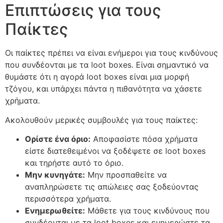
Επιπτώσεις για τους
Παίκτες
Οι παίκτες πρέπει να είναι ενήμεροι για τους κινδύνους
που συνδέονται με τα loot boxes. Είναι σημαντικό να
θυμάστε ότι η αγορά loot boxes είναι μια μορφή
τζόγου, και υπάρχει πάντα η πιθανότητα να χάσετε
χρήματα.
Ακολουθούν μερικές συμβουλές για τους παίκτες:
Ορίστε ένα όριο:
Αποφασίστε πόσα χρήματα
είστε διατεθειμένοι να ξοδέψετε σε loot boxes
και τηρήστε αυτό το όριο.
Μην κυνηγάτε:
Μην προσπαθείτε να
αναπληρώσετε τις απώλειες σας ξοδεύοντας
περισσότερα χρήματα.
Ενημερωθείτε:
Μάθετε για τους κινδύνους που
συνδέονται με τα loot boxes και ενημερώστε τα