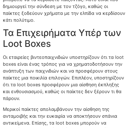
δημιουργεί την σύνδεση με τον τζόγο, καθώς οι
παίκτες ξοδεύουν χρήματα με την ελπίδα να κερδίσουν
κάτι πολύτιμο.
Τα Επιχειρήματα Υπέρ των
Loot Boxes
Οι εταιρείες βιντεοπαιχνιδιών υποστηρίζουν ότι τα loot
boxes είναι ένας τρόπος για να χρηματοδοτήσουν την
ανάπτυξη των παιχνιδιών και να προσφέρουν στους
παίκτες μια ποικιλία επιλογών. Επιπλέον, υποστηρίζουν
ότι τα loot boxes προσφέρουν μια αίσθηση έκπληξης
και ενθουσιασμού, καθώς οι παίκτες δεν ξέρουν τι θα
πάρουν.
Μερικοί παίκτες απολαμβάνουν την αίσθηση της
ανταμοιβής και την ευκαιρία να αποκτήσουν σπάνια
αντικείμενα. Επίσης, τα loot boxes μπορούν να