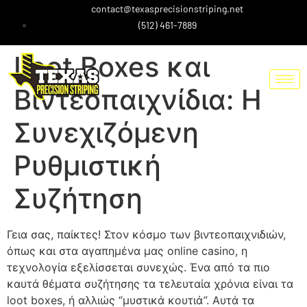
contact@texasprecisionstriping.net
(512) 461-7889
Loot Boxes και
Βιντεοπαιχνίδια: Η
Συνεχιζόμενη
Ρυθμιστική
Συζήτηση
Γεια σας, παίκτες! Στον κόσμο των βιντεοπαιχνιδιών,
όπως και στα αγαπημένα μας online casino, η
τεχνολογία εξελίσσεται συνεχώς. Ένα από τα πιο
καυτά θέματα συζήτησης τα τελευταία χρόνια είναι τα
loot boxes, ή αλλιώς “μυστικά κουτιά”. Αυτά τα