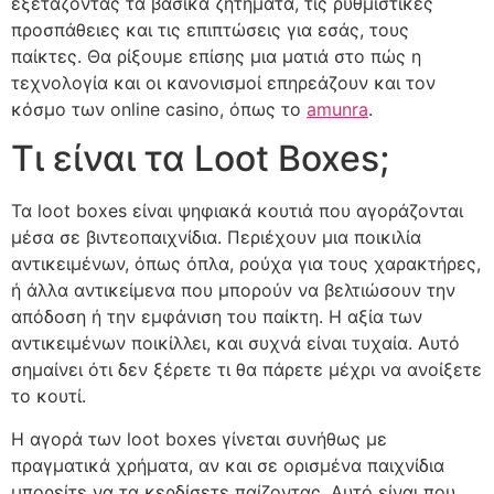
εξετάζοντας τα βασικά ζητήματα, τις ρυθμιστικές
προσπάθειες και τις επιπτώσεις για εσάς, τους
παίκτες. Θα ρίξουμε επίσης μια ματιά στο πώς η
τεχνολογία και οι κανονισμοί επηρεάζουν και τον
κόσμο των online casino, όπως το
amunra
.
Τι είναι τα Loot Boxes;
Τα loot boxes είναι ψηφιακά κουτιά που αγοράζονται
μέσα σε βιντεοπαιχνίδια. Περιέχουν μια ποικιλία
αντικειμένων, όπως όπλα, ρούχα για τους χαρακτήρες,
ή άλλα αντικείμενα που μπορούν να βελτιώσουν την
απόδοση ή την εμφάνιση του παίκτη. Η αξία των
αντικειμένων ποικίλλει, και συχνά είναι τυχαία. Αυτό
σημαίνει ότι δεν ξέρετε τι θα πάρετε μέχρι να ανοίξετε
το κουτί.
Η αγορά των loot boxes γίνεται συνήθως με
πραγματικά χρήματα, αν και σε ορισμένα παιχνίδια
μπορείτε να τα κερδίσετε παίζοντας. Αυτό είναι που