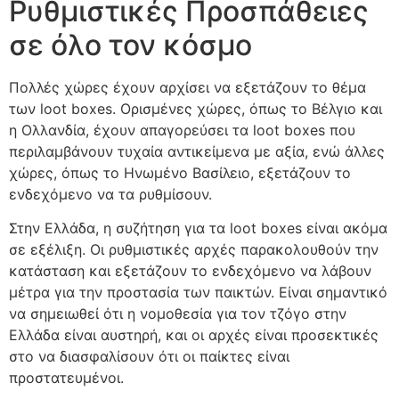
Ρυθμιστικές Προσπάθειες
σε όλο τον κόσμο
Πολλές χώρες έχουν αρχίσει να εξετάζουν το θέμα
των loot boxes. Ορισμένες χώρες, όπως το Βέλγιο και
η Ολλανδία, έχουν απαγορεύσει τα loot boxes που
περιλαμβάνουν τυχαία αντικείμενα με αξία, ενώ άλλες
χώρες, όπως το Ηνωμένο Βασίλειο, εξετάζουν το
ενδεχόμενο να τα ρυθμίσουν.
Στην Ελλάδα, η συζήτηση για τα loot boxes είναι ακόμα
σε εξέλιξη. Οι ρυθμιστικές αρχές παρακολουθούν την
κατάσταση και εξετάζουν το ενδεχόμενο να λάβουν
μέτρα για την προστασία των παικτών. Είναι σημαντικό
να σημειωθεί ότι η νομοθεσία για τον τζόγο στην
Ελλάδα είναι αυστηρή, και οι αρχές είναι προσεκτικές
στο να διασφαλίσουν ότι οι παίκτες είναι
προστατευμένοι.