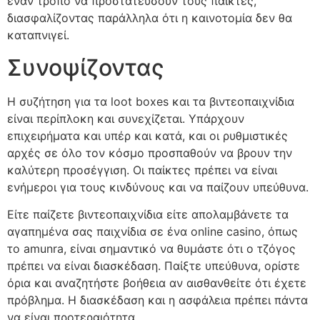
έναν τρόπο να προστατεύσουν τους παίκτες,
διασφαλίζοντας παράλληλα ότι η καινοτομία δεν θα
καταπνιγεί.
Συνοψίζοντας
Η συζήτηση για τα loot boxes και τα βιντεοπαιχνίδια
είναι περίπλοκη και συνεχίζεται. Υπάρχουν
επιχειρήματα και υπέρ και κατά, και οι ρυθμιστικές
αρχές σε όλο τον κόσμο προσπαθούν να βρουν την
καλύτερη προσέγγιση. Οι παίκτες πρέπει να είναι
ενήμεροι για τους κινδύνους και να παίζουν υπεύθυνα.
Είτε παίζετε βιντεοπαιχνίδια είτε απολαμβάνετε τα
αγαπημένα σας παιχνίδια σε ένα online casino, όπως
το amunra, είναι σημαντικό να θυμάστε ότι ο τζόγος
πρέπει να είναι διασκέδαση. Παίξτε υπεύθυνα, ορίστε
όρια και αναζητήστε βοήθεια αν αισθανθείτε ότι έχετε
πρόβλημα. Η διασκέδαση και η ασφάλεια πρέπει πάντα
να είναι προτεραιότητα.