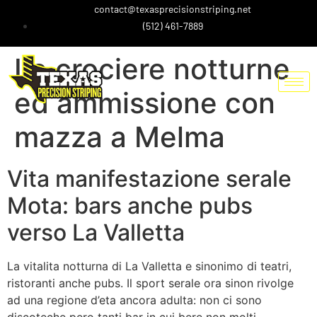
contact@texasprecisionstriping.net
(512) 461-7889
Le crociere notturne
ed ammissione con
mazza a Melma
Vita manifestazione serale
Mota: bars anche pubs
verso La Valletta
La vitalita notturna di La Valletta e sinonimo di teatri,
ristoranti anche pubs. Il sport serale ora sinon rivolge
ad una regione d’eta ancora adulta: non ci sono