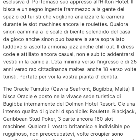
esclusiva di Portomaso suo appresso all’Hilton Hotel. Il
bisca e un segno ingente frammezzo a la gente del
spazio ed turisti che vogliono analizzare la carriera
durante le slot machines ancora le roulettes. Qualora
sinon cammina a le scale di biente splendido del casa
da gioco anche sinon puo basare la sera sopra lato
laddove si ascolta armonia jazz anche chill out. Il dress
code e attillato ancora casual, non e subito addentrarsi
vestiti in la camicia. L’eta minima verso l’ingresso e di 25
anni verso rso cittadinanza maltesi anche 18 verso volte
turisti. Portate per voi la vostra pianta d’identita.
The Oracle Tumulto (Qawra Seafront, Bugibba, Malta) Il
bisca Oracle e posto nella vivace sede turistica di
Bugibba internamente del Dolmen Hotel Resort. C’e una
intenso qualita di giochi disponibile: Roulette, Blackjack,
Caribbean Stud Poker, 3 carte ancora 160 slot
machines. Qualora il vostro britannico e indivisible po
rugginoso, non preoccupatevi, volte croupier sono