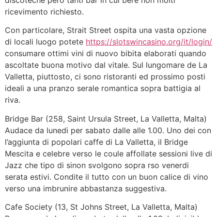
discoteche pero tanti bar in cui bere non molti
ricevimento richiesto.
Con particolare, Strait Street ospita una vasta opzione
di locali luogo potete
https://slotswincasino.org/it/login/
consumare ottimi vini di nuovo bibita elaborati quando
ascoltate buona motivo dal vitale. Sul lungomare de La
Valletta, piuttosto, ci sono ristoranti ed prossimo posti
ideali a una pranzo serale romantica sopra battigia al
riva.
Bridge Bar (258, Saint Ursula Street, La Valletta, Malta)
Audace da lunedi per sabato dalle alle 1.00. Uno dei con
l’aggiunta di popolari caffe di La Valletta, il Bridge
Mescita e celebre verso le coule affollate sessioni live di
Jazz che tipo di sinon svolgono sopra rso venerdi
serata estivi. Condite il tutto con un buon calice di vino
verso una imbrunire abbastanza suggestiva.
Cafe Society (13, St Johns Street, La Valletta, Malta)