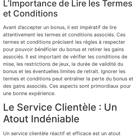
L’Importance de Lire les Termes
et Conditions
Avant d’accepter un bonus, il est impératif de lire
attentivement les termes et conditions associés. Ces
termes et conditions précisent les règles à respecter
pour pouvoir bénéficier du bonus et retirer les gains
associés. Il est important de vérifier les conditions de
mise, les restrictions de jeux, la durée de validité du
bonus et les éventuelles limites de retrait. Ignorer les
termes et conditions peut entraîner la perte du bonus et
des gains associés. Ces aspects sont primordiaux pour
une bonne expérience.
Le Service Clientèle : Un
Atout Indéniable
Un service clientèle réactif et efficace est un atout