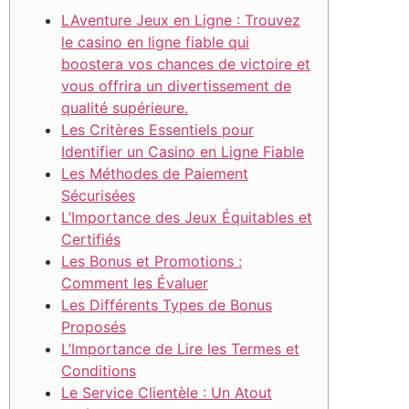
LAventure Jeux en Ligne : Trouvez
le casino en ligne fiable qui
boostera vos chances de victoire et
vous offrira un divertissement de
qualité supérieure.
Les Critères Essentiels pour
Identifier un Casino en Ligne Fiable
Les Méthodes de Paiement
Sécurisées
L’Importance des Jeux Équitables et
Certifiés
Les Bonus et Promotions :
Comment les Évaluer
Les Différents Types de Bonus
Proposés
L’Importance de Lire les Termes et
Conditions
Le Service Clientèle : Un Atout