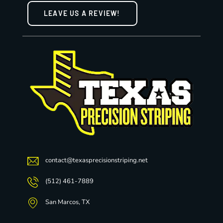
LEAVE US A REVIEW!
contact@texasprecisionstriping.net
(512) 461-7889
San Marcos, TX