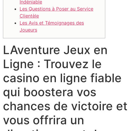
Indéniable
Les Questions à Poser au Service
Clientèle
Les Avis et Témoignages des
Joueurs
LAventure Jeux en
Ligne : Trouvez le
casino en ligne fiable
qui boostera vos
chances de victoire et
vous offrira un