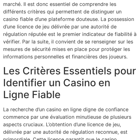
marché. Il est donc essentiel de comprendre les
différents critères qui permettent de distinguer un
casino fiable d’une plateforme douteuse. La possession
d’une licence de jeu délivrée par une autorité de
régulation réputée est le premier indicateur de fiabilité à
vérifier. Par la suite, il convient de se renseigner sur les
mesures de sécurité mises en place pour protéger les
informations personnelles et financières des joueurs.
Les Critères Essentiels pour
Identifier un Casino en
Ligne Fiable
La recherche d’un casino en ligne digne de confiance
commence par une évaluation minutieuse de plusieurs
aspects cruciaux. L’obtention d’une licence de jeu,
délivrée par une autorité de régulation reconnue, est
primordiale. Cette licence garantit que le casino