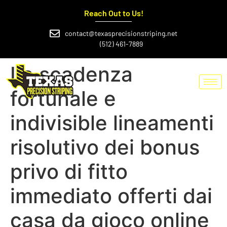
Reach Out to Us!
contact@texasprecisionstriping.net
(512) 461-7889
La scadenza
fortunale e
indivisible lineamenti
risolutivo dei bonus
privo di fitto
immediato offerti dai
casa da gioco online