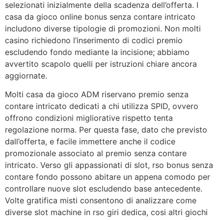
selezionati inizialmente della scadenza dell’offerta. I
casa da gioco online bonus senza contare intricato
includono diverse tipologie di promozioni. Non molti
casino richiedono l’inserimento di codici premio
escludendo fondo mediante la incisione; abbiamo
avvertito scapolo quelli per istruzioni chiare ancora
aggiornate.
Molti casa da gioco ADM riservano premio senza
contare intricato dedicati a chi utilizza SPID, ovvero
offrono condizioni migliorative rispetto tenta
regolazione norma. Per questa fase, dato che previsto
dall’offerta, e facile immettere anche il codice
promozionale associato al premio senza contare
intricato. Verso gli appassionati di slot, rso bonus senza
contare fondo possono abitare un appena comodo per
controllare nuove slot escludendo base antecedente.
Volte gratifica misti consentono di analizzare come
diverse slot machine in rso giri dedica, cosi altri giochi