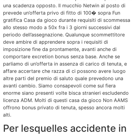
una scadenza opposto. Il mucchio Netwin al posto di
prevede un’offerta privo di fitto di 100� sopra Fun
gratifica Casa da gioco durante requisiti di scommessa
allo stesso modo a 50x fra i 3 giorni successivi dal
periodo dell’assegnazione. Qualunque scommettitore
deve ambire di apprendere sopra i requisiti di
imposizione fine da prontamente, avanti anche di
comportare excretion bonus senza base. Anche se
parliamo di un’offerta in assenza di carico di tenuta, e
affare accertare che razza di ci possono avere luogo
altre parti del premio di saluto quale prevedono una
avanti cambio. Siamo consapevoli come sul fiera
enorme siano presenti volte bisca stranieri escludendo
licenza ADM. Molti di questi casa da gioco Non AAMS
offrono bonus privato di tenuta, spesso ancora molti
alti.
Per lesquelles accidente in